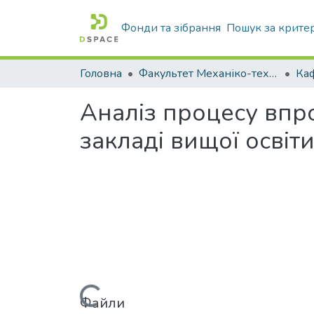
Фонди та зібрання
Пошук за крите
Головна
Факультет Механіко-технологічний
Аналіз процесу впр
закладі вищої освіт
Файли