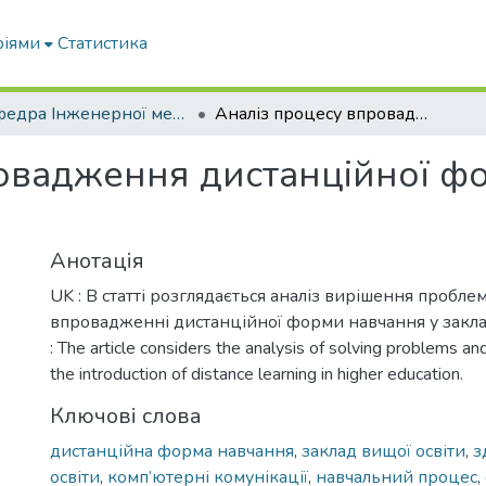
ріями
Статистика
Кафедра Інженерної механіки та комп'ютерного проектування
Аналіз процесу впровадження дистанційної форми навчання у закладі вищої освіти
овадження дистанційної ф
и
Анотація
UK : В статті розглядається аналіз вирішення проблем
впровадженні дистанційної форми навчання у заклад
: The article considers the analysis of solving problems and
the introduction of distance learning in higher education.
Ключові слова
дистанційна форма навчання
,
заклад вищої освіти
,
з
освіти
,
комп’ютерні комунікації
,
навчальний процес
,