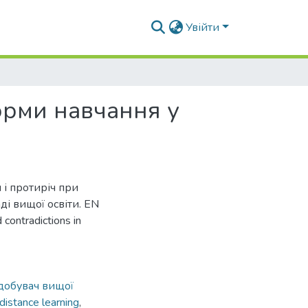
Увійти
орми навчання у
 і протиріч при
і вищої освіти. EN
 contradictions in
добувач вищої
distance learning
,