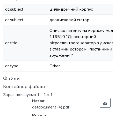
dc.subject
циліндричний корпус
dc.subject
дводисковий статор
Опис до патенту на корисну мод
116510 "Двостаторний
dc.title
вітроелектрогенератор з дисков
зіставним ротором і постійними 
збудження"
dc.type
Other
Файли
Контейнер файлів
Зараз показуємо
1 - 1 з 1
Назва:
getdocument (4).pdf
Розмір: