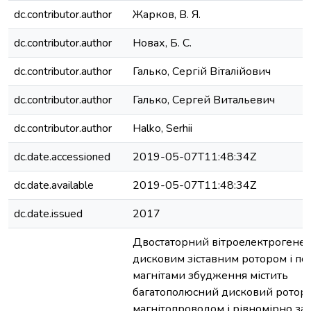
dc.contributor.author
Жарков, В. Я.
dc.contributor.author
Новах, Б. С.
dc.contributor.author
Галько, Сергій Віталійович
dc.contributor.author
Галько, Сергей Витальевич
dc.contributor.author
Halko, Serhii
dc.date.accessioned
2019-05-07T11:48:34Z
dc.date.available
2019-05-07T11:48:34Z
dc.date.issued
2017
Двостаторний вітроелектрогенер
дисковим зіставним ротором і по
магнітами збудження містить
багатополюсний дисковий ротор 
магнітопроводом і рівномірно з