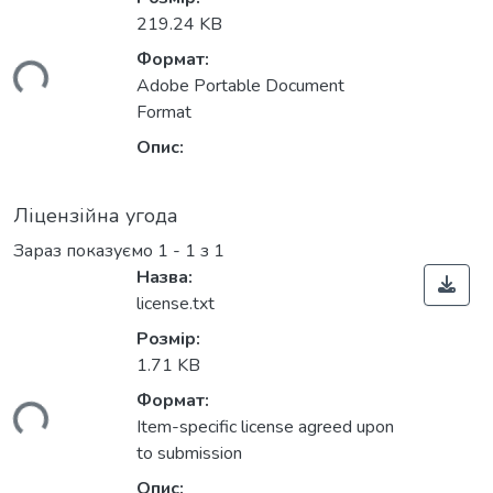
219.24 KB
Формат:
ься...
Adobe Portable Document
Format
Опис:
Ліцензійна угода
Зараз показуємо
1 - 1 з 1
Назва:
license.txt
Розмір:
1.71 KB
Формат:
ься...
Item-specific license agreed upon
to submission
Опис: