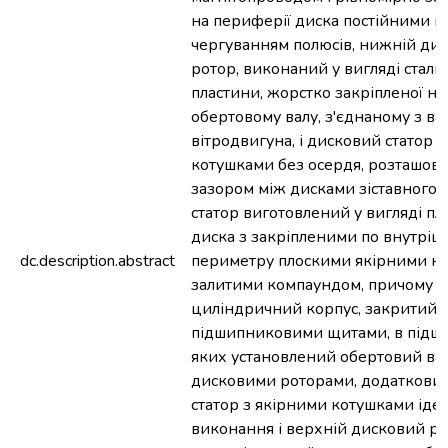
на периферії диска постійними м
чергуванням полюсів, нижній ди
ротор, виконаний у вигляді сталь
пластини, жорстко закріпленої на
обертовому валу, з'єднаному з ва
вітродвигуна, і дисковий статор 
котушками без осердя, розташов
зазором між дисками зіставного 
статор виготовлений у вигляді пл
диска з закріпленими по внутрі
dc.description.abstract
периметру плоскими якірними к
залитими компаундом, причому м
циліндричний корпус, закритий з
підшипниковими щитами, в підш
яких установлений обертовий вал
дисковими роторами, додаткови
статор з якірними котушками іде
виконання і верхній дисковий ро