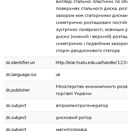
вигляді стальної пластини, по обо
поверхнях стального диска, розт
зазором між статорними дисками
симетрично розташовані постійні
зустрічної полярності, зовнішні р
диски (нижній і верхній) розташо
симетрично і подвійним зазором 
сторін дводискового статора
dc.identifier.uri
http://elar.tsatu.edu.ua/handle/12
dc.language.iso
uk
Міністерство економічного розвит
dc.publisher
торгівлі України
dc.subject
вітроелектрогенератор
dc.subject
дисковий ротор
dc.subject
магнітопровід