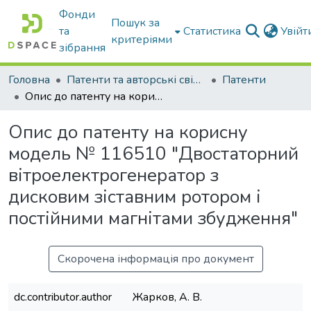
Фонди
Пошук за
та
Статистика
Увій
критеріями
зібрання
Головна
Патенти та авторські свідоцтва
Патенти
Опис до патенту на корисну модель № 116510 "Двостаторний вітроелектрогенератор з дисковим зіставним ротором і постійними магнітами збудження"
Опис до патенту на корисну
модель № 116510 "Двостаторний
вітроелектрогенератор з
дисковим зіставним ротором і
постійними магнітами збудження"
Скорочена інформація про документ
dc.contributor.author
Жарков, А. В.