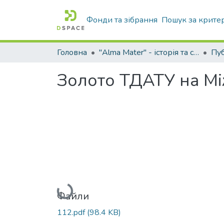
Фонди та зібрання
Пошук за крите
Головна
"Alma Mater" - історія та сьогодення Університету
Золото ТДАТУ на Мі
Вантажиться...
Файли
112.pdf
(98.4 KB)