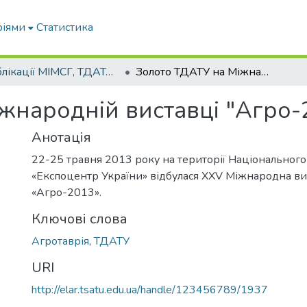
ріями
Статистика
Публікації МІМСГ, ТДАТА, ТДАТУ
Золото ТДАТУ на Міжнародній виставці "Агро-2013"
жнародній виставці "Агро-
Анотація
22-25 травня 2013 року на території Національного
«Експоцентр України» відбулася XXV Міжнародна в
«Агро-2013».
Ключові слова
Агротаврія
,
ТДАТУ
URI
http://elar.tsatu.edu.ua/handle/123456789/1937