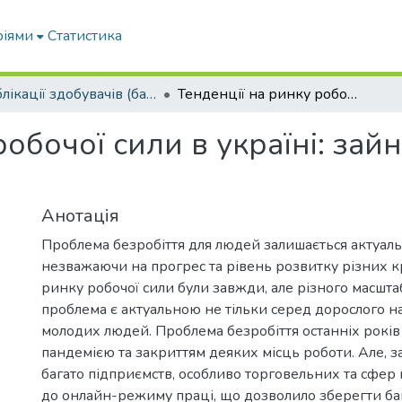
ріями
Статистика
Публікації здобувачів (бакалаврів. магістрів, аспірантів)
Тенденції на ринку робочої сили в україні: зайнятість та молодіжне безробіття
робочої сили в україні: зай
Анотація
Проблема безробіття для людей залишається актуальн
незважаючи на прогрес та рівень розвитку різних к
ринку робочої сили були завжди, але різного масштаб
проблема є актуальною не тільки серед дорослого на
молодих людей. Проблема безробіття останніх років 
пандемією та закриттям деяких місць роботи. Але, 
багато підприємств, особливо торговельних та сфер
до онлайн-режиму праці, що дозволило зберегти ба