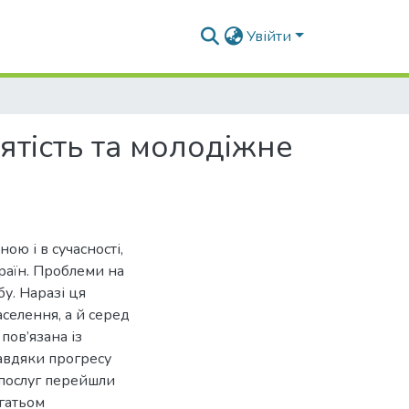
Увійти
нятість та молодіжне
ою і в сучасності,
раїн. Проблеми на
у. Наразі ця
селення, а й серед
пов’язана із
завдяки прогресу
 послуг перейшли
гатьом