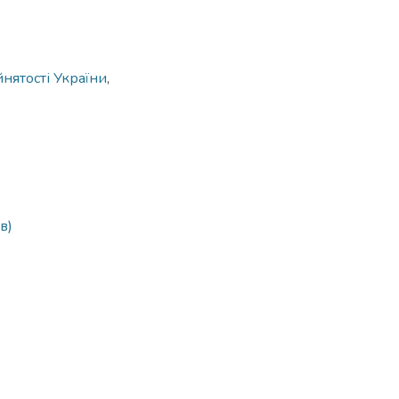
йнятості України
,
в)