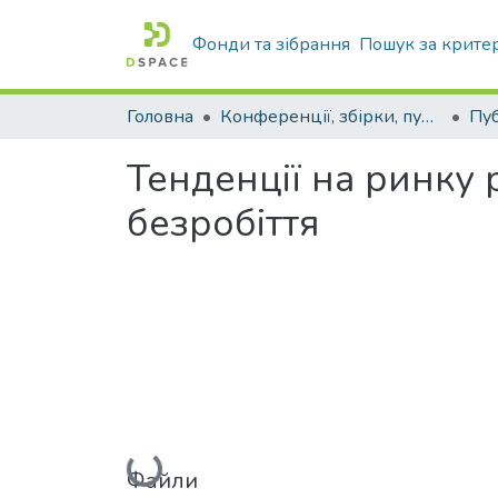
Фонди та зібрання
Пошук за крите
Головна
Конференції, збірки, публікації молодих вчених і здобувачів : магістрів, бакалаврів, аспірантів.
Тенденції на ринку 
безробіття
Вантажиться...
Файли