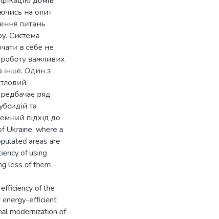
ифікацію домів
ючись на опит
ення питань
у. Система
чати в себе не
ож роботу важливих
а інше. Один з
итловий.
ередбачає ряд
убсидій та
темний підхід до
of Ukraine, where a
populated areas are
iency of using
ing less of them –
efficiency of the
w energy-efficient
rmal modernization of