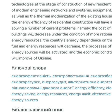
technologies at the stage of construction of new residential
of modern engineering networks and systems, equipment,
as well as the thermal modernization of the existing housi
the energy efficiency of residential construction will have 
solving a number of current problems, namely: the cost of 
buildings will decrease under the condition of more rational
energy resources, the country's energy dependence on the
fuel and energy resources will decrease, the processes of 
energy sources will be activated, and the economic condi
will improve of Ukraine.
Ключові слова
енергоефективність
,
електропостачання
,
енергозбе
енергоресурси
,
енергоаудит
,
альтернативна енерге
відновлювальні джерела енергії
,
energy efficiency
,
ele
energy saving
,
energy resources
,
energy audit
,
alternative
energy sources
Бібліографічний опис