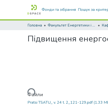
Фонди та зібрання
Пошук за крите
Головна
Факультет Енергетики і комп'ютерних технологій
Підвищення енергое
Вантажиться...
Файли
Pratsi TSATU_ v. 24 t. 2_121-129.pdf
(1.33 M