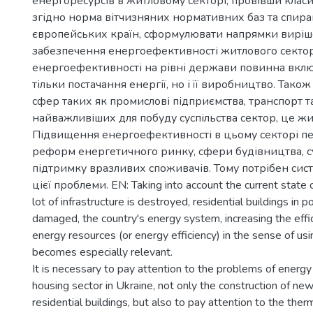
енергоресурсів в житловому секторі, провівши клас
згідно норма вітчизняних нормативних баз та спира
європейських країн, сформулювати напрямки виріш
забезпечення енергоефективності житлового сектор
енергоефективності на рівні держави повинна вклю
тільки постачання енергії, но і її виробництво. Так
сфер таких як промислові підприємства, транспорт т
найважливіших для побуду суспільства сектор, це ж
Підвищення енергоефективності в цьому секторі п
реформ енергетичного ринку, сфери будівництва, с
підтримку вразливих споживачів. Тому потрібен сис
цієї проблеми. EN: Taking into account the current state 
lot of infrastructure is destroyed, residential buildings in 
damaged, the country's energy system, increasing the effic
energy resources (or energy efficiency) in the sense of us
becomes especially relevant.
It is necessary to pay attention to the problems of energy 
housing sector in Ukraine, not only the construction of ne
residential buildings, but also to pay attention to the the