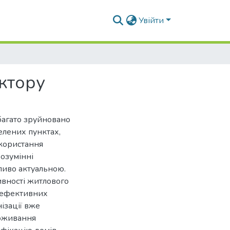
Увійти
ктору
багато зруйновано
елених пунктах,
икористання
розумінні
бливо актуальною.
вності житлового
гоефективних
ізації вже
поживання