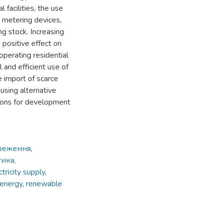
 facilities, the use
 metering devices,
ng stock. Increasing
a positive effect on
operating residential
 and efficient use of
 import of scarce
using alternative
tions for development
реження
,
тика
,
ctricity supply
,
 energy
,
renewable