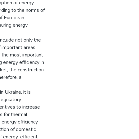
mption of energy
ording to the norms of
of European
nsuring energy
include not only the
f important areas
of the most important
g energy efficiency in
ket, the construction
erefore, a
n Ukraine, it is
regulatory
entives to increase
ns for thermal
 energy efficiency.
ction of domestic
of energy-efficient