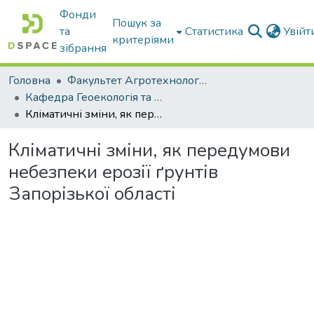
Фонди
Пошук за
та
Статистика
Увій
критеріями
зібрання
Головна
Факультет Агротехнологій та екології
Кафедра Геоекологія та землеустрій
Кліматичні зміни, як передумови небезпеки ерозії ґрунтів Запорізької області
Кліматичні зміни, як передумови
небезпеки ерозії ґрунтів
Запорізької області