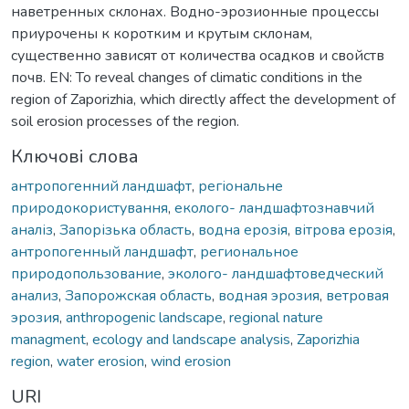
наветренных склонах. Водно-эрозионные процессы
приурочены к коротким и крутым склонам,
существенно зависят от количества осадков и свойств
почв. EN: To reveal changes of climatic conditions in the
region of Zaporizhia, which directly affect the development of
soil erosion processes of the region.
Ключові слова
антропогенний ландшафт
,
регіональне
природокористування
,
еколого- ландшафтознавчий
аналіз
,
Запорізька область
,
водна ерозія
,
вітрова ерозія
,
антропогенный ландшафт
,
региональное
природопользование
,
эколого- ландшафтоведческий
анализ
,
Запорожская область
,
водная эрозия
,
ветровая
эрозия
,
anthropogenic landscape
,
regional nature
managment
,
ecology and landscape analysis
,
Zaporizhia
region
,
water erosion
,
wind erosion
URI