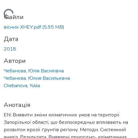
житься...
Файли
вісник ХНЕУ.pdf
(5.95 MB)
Дата
2018
Автори
Чебанова, Юлія Василівна
Чебанова, Юлия Васильевна
Chebanova, Yuliia
Анотація
EN: Виявити зміни кліматичних умов на території
Запорізької області, що безпосередньо впливають на
розвиток ерозії ґрунтів регіону. Методи. Системний
аналіз. Результати. Виявлені природно- кліматичних