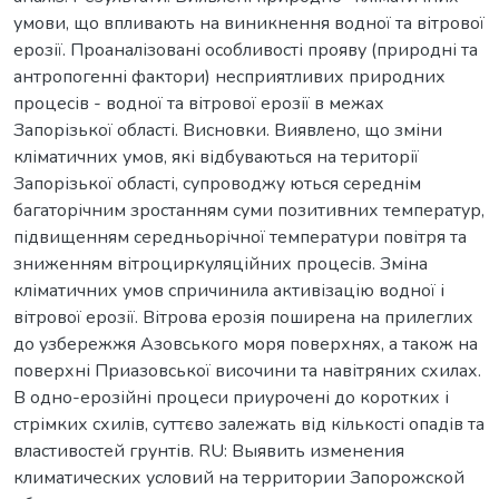
умови, що впливають на виникнення водної та вітрової
ерозії. Проаналізовані особливості прояву (природні та
антропогенні фактори) несприятливих природних
процесів - водної та вітрової ерозії в межах
Запорізької області. Висновки. Виявлено, що зміни
кліматичних умов, які відбуваються на території
Запорізької області, супроводжу ються середнім
багаторічним зростанням суми позитивних температур,
підвищенням середньорічної температури повітря та
зниженням вітроциркуляційних процесів. Зміна
кліматичних умов спричинила активізацію водної і
вітрової ерозії. Вітрова ерозія поширена на прилеглих
до узбережжя Азовського моря поверхнях, а також на
поверхні Приазовської височини та навітряних схилах.
В одно-ерозійні процеси приурочені до коротких і
стрімких схилів, суттєво залежать від кількості опадів та
властивостей грунтів. RU: Выявить изменения
климатических условий на территории Запорожской