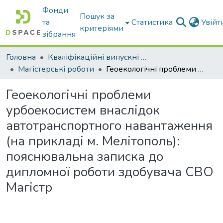
Фонди
Пошук за
та
Статистика
Увій
критеріями
зібрання
Головна
Кваліфікаційні випускні роботи бакалаврів і магістрів
Магістерські роботи
Геоекологічні проблеми урбоекосистем внаслідок автотранспортного навантаження (на прикладі м. Мелітополь): пояснювальна записка до дипломної роботи здобувача СВО Магістр
Геоекологічні проблеми
урбоекосистем внаслідок
автотранспортного навантаження
(на прикладі м. Мелітополь):
пояснювальна записка до
дипломної роботи здобувача СВО
Магістр