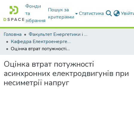
Фонди
Пошук за
та
Статистика
Увій
критеріями
зібрання
Головна
Факультет Енергетики і комп'ютерних технологій
Кафедра Електроенергетики і електротехнологій
Оцінка втрат потужності асинхронних електродвигунів при несиметрії напруг
Оцінка втрат потужності
асинхронних електродвигунів при
несиметрії напруг