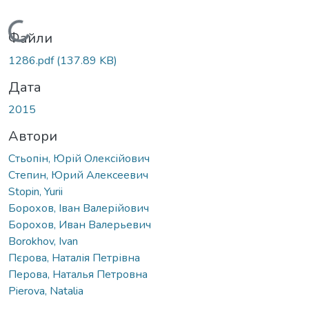
Вантажиться...
Файли
1286.pdf
(137.89 KB)
Дата
2015
Автори
Стьопін, Юрій Олексійович
Степин, Юрий Алексеевич
Stopin, Yurii
Борохов, Іван Валерійович
Борохов, Иван Валерьевич
Borokhov, Ivan
Пєрова, Наталія Петрівна
Перова, Наталья Петровна
Pierova, Natalia