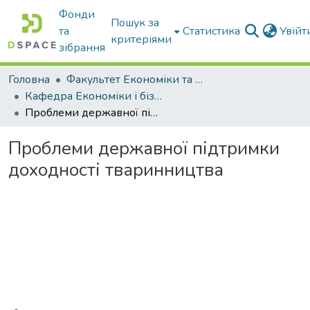
Фонди
Пошук за
та
Статистика
Увій
критеріями
зібрання
Головна
Факультет Економіки та бізнесу
Кафедра Економіки і бізнесу
Проблеми державної підтримки доходності тваринництва
Проблеми державної підтримки
доходності тваринництва