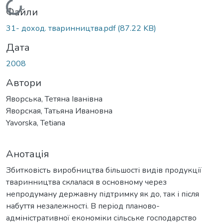
Вантажиться...
Файли
31- доход. тваринництва.pdf
(87.22 KB)
Дата
2008
Автори
Яворська, Тетяна Іванівна
Яворская, Татьяна Ивановна
Yavorska, Tetiana
Анотація
Збитковість виробництва більшості видів продукції
тваринництва склалася в основному через
непродуману державну підтримку як до, так і після
набуття незалежності. В період планово-
адміністративної економіки сільське господарство