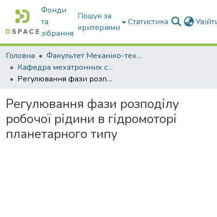
Фонди
Пошук за
та
Статистика
Увій
критеріями
зібрання
Головна
Факультет Механіко-технологічний
Кафедра мехатронних систем тракторів та сільскогосподарських машин
Регулювання фази розподілу робочої рідини в гідромоторі планетарного типу
Регулювання фази розподілу
робочої рідини в гідромоторі
планетарного типу