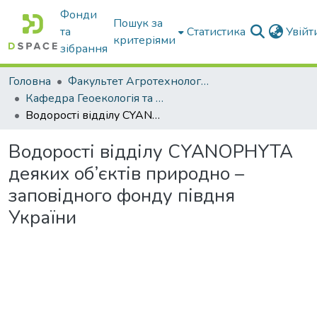
Фонди
Пошук за
та
Статистика
Увій
критеріями
зібрання
Головна
Факультет Агротехнологій та екології
Кафедра Геоекологія та землеустрій
Водорості відділу CYANOPHYTA деяких об’єктів природно – заповідного фонду півдня України
Водорості відділу CYANOPHYTA
деяких об’єктів природно –
заповідного фонду півдня
України