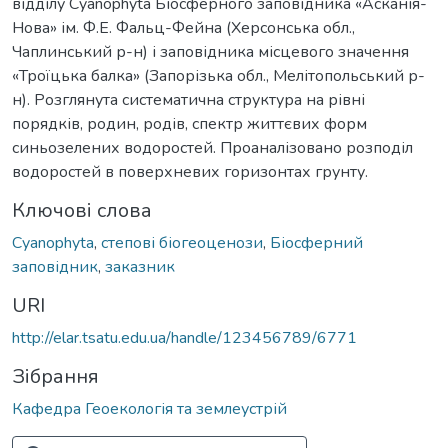
відділу Cyanophyta Біосферного заповідника «Асканія-
Нова» ім. Ф.Е. Фальц-Фейна (Херсонська обл.,
Чаплинський р-н) і заповідника місцевого значення
«Троїцька балка» (Запорізька обл., Мелітопольський р-
н). Розглянута систематична структура на рівні
порядків, родин, родів, спектр життєвих форм
синьозелених водоростей. Проаналізовано розподіл
водоростей в поверхневих горизонтах грунту.
Ключові слова
Cyanophyta
,
степові біогеоценози
,
Біосферний
заповідник
,
заказник
URI
http://elar.tsatu.edu.ua/handle/123456789/6771
Зібрання
Кафедра Геоекологія та землеустрій