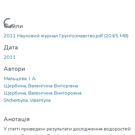
Вантажиться...
Файли
2011 Науковий журнал Грунтознавство.pdf
(20.65 MB)
Дата
2011
Автори
Мальцева, І. А.
Щербина, Валентина Вікторівна
Щербина, Валентина Викторовна
Shcherbyna, Valentyna
Анотація
У статті приведені результати дослідження водоростей