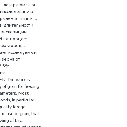
ії логарифмічної
на исследованию
ормления птицы с
: длительности
и экспозиции
Этот процесс
 факторов, а
вает исследуемый
 зерна от
8,3%
ции
: The work is
 of grain for feeding
arameters. Most
ods, in particular,
quality forage
he use of grain, that
wing of bird.