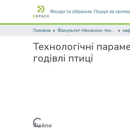
Фонди та зібрання
Пошук за крите
Головна
Факультет Механіко-технологічний
Технологічні парам
годівлі птиці
Вантажиться...
Файли