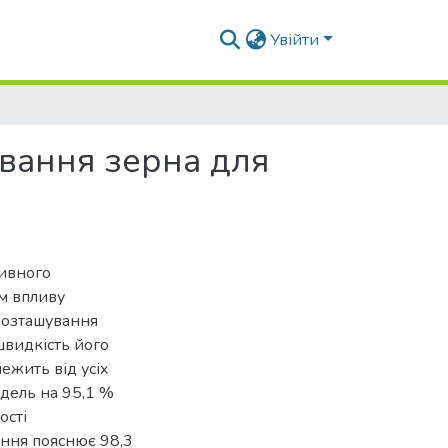
Увійти
вання зерна для
сивного
м впливу
розташування
 швидкість його
ежить від усіх
дель на 95,1 %
ості
ння пояснює 98,3