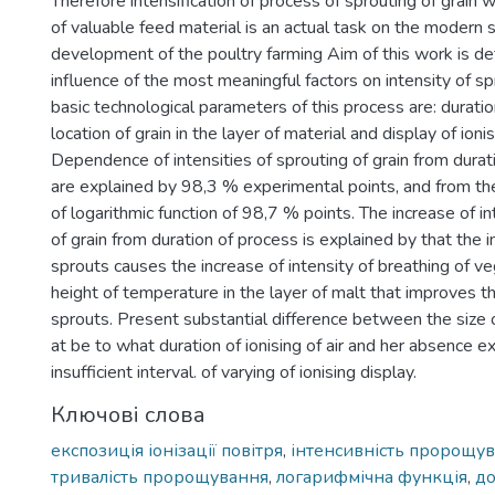
Therefore intensification of process of sprouting of grain w
of valuable feed material is an actual task on the modern 
development of the poultry farming Aim of this work is de
influence of the most meaningful factors on intensity of sp
basic technological parameters of this process are: duratio
location of grain in the layer of material and display of ionisi
Dependence of intensities of sprouting of grain from durati
are explained by 98,3 % experimental points, and from the 
of logarithmic function of 98,7 % points. The increase of in
of grain from duration of process is explained by that the i
sprouts causes the increase of intensity of breathing of v
height of temperature in the layer of malt that improves t
sprouts. Present substantial difference between the size o
at be to what duration of ionising of air and her absence e
insufficient interval. of varying of ionising display.
Ключові слова
експозиція іонізації повітря
,
інтенсивність пророщу
тривалість пророщування
,
логарифмічна функція
,
до