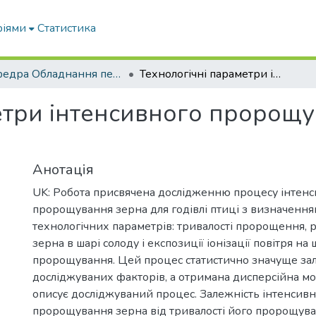
ріями
Статистика
кафедра Обладнання переробних і харчових виробництв ім. професора Ф.Ю. Ялпачика
Технологічні параметри інтенсивного пророщування зерна для годівлі птиці
етри інтенсивного пророщу
Анотація
UK: Робота присвячена дослідженню процесу інтен
пророщування зерна для годівлі птиці з визначення
технологічних параметрів: тривалості пророщення, 
зерна в шарі солоду і експозиції іонізації повітря на
пророщування. Цей процес статистично значуще зал
досліджуваних факторів, а отримана дисперсійна мо
описує досліджуваний процес. Залежність інтенсивн
пророщування зерна від тривалості його пророщува