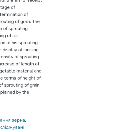
ith the aim of receipt
stage of
termination of
routing of grain. The
n of sprouting,
ng of air.
on of his sprouting
display of ionising
tensity of sprouting
ncrease of length of
egetable material and
he terms of height of
f sprouting of grain
xplained by the
вання зерна
,
сліджувані