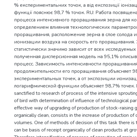
% експериментальних точок, а від експозиції іонізац
функції пояснює 98,7 % точок. RU: Работа посвяще
процесса интенсивного проращивания зерна для к
определением влияния технологических параметров
проращивания, расположение зерна в слое солода 
ионизации воздуха на скорость его проращивания. 
статистически значимо зависит от всех исследуемых
полученная дисперсионная модель на 95,1% описы
процесс. Зависимость интенсивности проращивания
продолжительности его проращивания объясняет 9
экспериментальных точек, а от экспозиции иониза
логарифмической функции объясняет 98,7% точек. EN
sanctified to research of process of the intensive sprouting
of bird with determination of influence of technological p
effective way of upgrading of production of stock-raising go
organically clean, consists in the increase of production of 
volumes. One of methods of decision of this task there is t
can be basis of receipt organically of clean products at gro