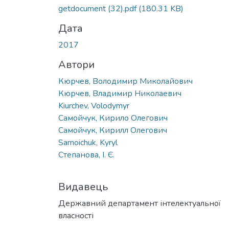
getdocument (32).pdf
(180.31 KB)
Дата
2017
Автори
Кюрчев, Володимир Миколайович
Кюрчев, Владимир Николаевич
Kiurchev, Volodymyr
Самойчук, Кирило Олегович
Самойчук, Кирилл Олегович
Samoichuk, Kyryl
Степанова, І. Є.
Видавець
Державний департамент інтелектуальної
власності