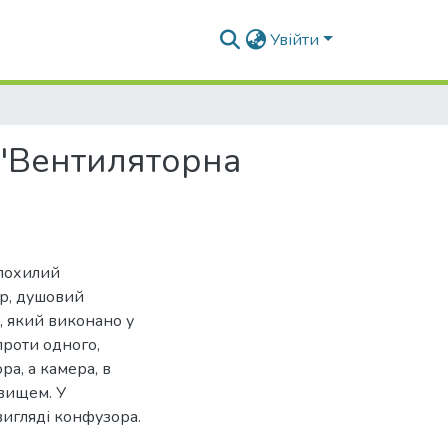
Увійти
 "Вентиляторна
 похилий
р, душовий
, який виконано у
проти одного,
ра, а камера, в
овищем. У
вигляді конфузора.