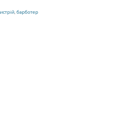
истрій
,
барботер