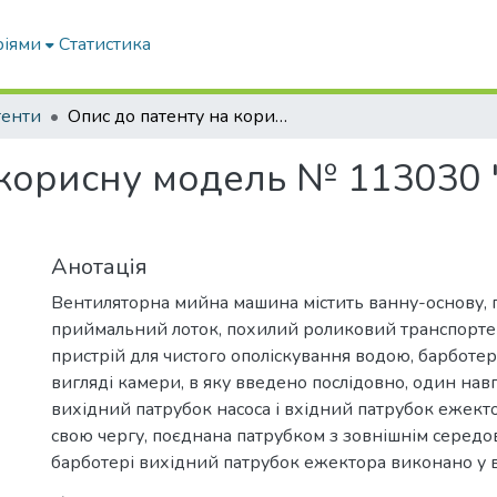
ріями
Статистика
тенти
Опис до патенту на корисну модель № 113030 "Вентиляторна мийна машина"
 корисну модель № 113030
Анотація
Вентиляторна мийна машина містить ванну-основу,
приймальний лоток, похилий роликовий транспорте
пристрій для чистого ополіскування водою, барботер
вигляді камери, в яку введено послідовно, один нав
вихідний патрубок насоса і вхідний патрубок ежекто
свою чергу, поєднана патрубком з зовнішнім серед
барботері вихідний патрубок ежектора виконано у 