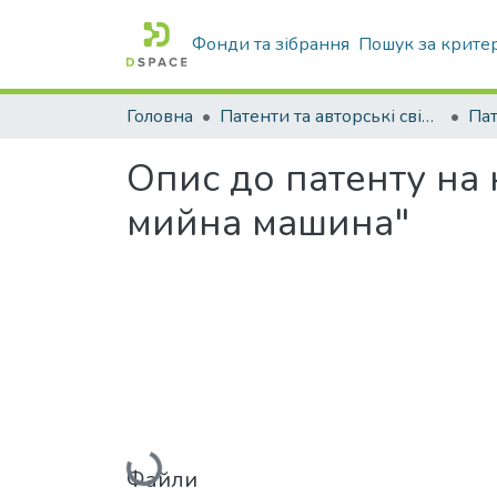
Фонди та зібрання
Пошук за крите
Головна
Патенти та авторські свідоцтва
Па
Опис до патенту на
мийна машина"
Вантажиться...
Файли