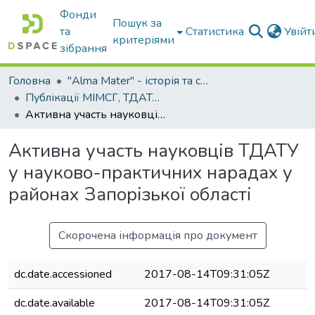
Фонди
Пошук за
та
Статистика
Увій
критеріями
зібрання
Головна
"Alma Mater" - історія та сьогодення Університету
Публікації МІМСГ, ТДАТА, ТДАТУ
Активна участь науковців ТДАТУ у науково-практичних нарадах у районах Запорізької області
Активна участь науковців ТДАТУ
у науково-практичних нарадах у
районах Запорізької області
Скорочена інформація про документ
dc.date.accessioned
2017-08-14T09:31:05Z
dc.date.available
2017-08-14T09:31:05Z