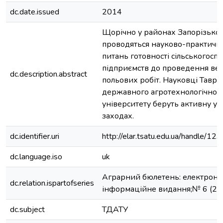
dc.date.issued
2014
Щорічно у районах Запорізької 
проводяться науково-практичні
питань готовності сільськогосп
підприємств до проведення ве
dc.description.abstract
польових робіт. Науковці Таврі
державного агротехнологічног
університету беруть активну уч
заходах.
dc.identifier.uri
http://elar.tsatu.edu.ua/handle/
dc.language.iso
uk
Аграрний бюлетень: електрон
dc.relation.ispartofseries
інформаційне видання;№ 6 (27
dc.subject
ТДАТУ