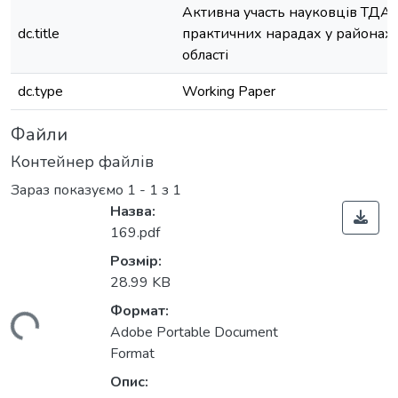
Активна участь науковців ТДАТ
dc.title
практичних нарадах у районах 
області
dc.type
Working Paper
Файли
Контейнер файлів
Зараз показуємо
1 - 1 з 1
Назва:
169.pdf
Розмір:
28.99 KB
Формат:
житься...
Adobe Portable Document
Format
Опис: