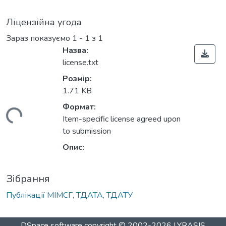
Ліцензійна угода
Зараз показуємо
1 - 1 з 1
Назва:
license.txt
Розмір:
1.71 KB
Формат:
житься...
Item-specific license agreed upon
to submission
Опис:
Зібрання
Публікації МІМСГ, ТДАТА, ТДАТУ
DSpace software
copyright © 2002-2026
LYRASIS