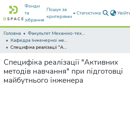
Фонди
Пошук за
та
Статистика
Увій
критеріями
зібрання
Головна
Факультет Механіко-технологічний
Кафедра Інженерної механіки та комп'ютерного проектування
Специфіка реалізації "Активних методів навчання" при підготовці майбутнього інженера
Специфіка реалізації "Активних
методів навчання" при підготовці
майбутнього інженера