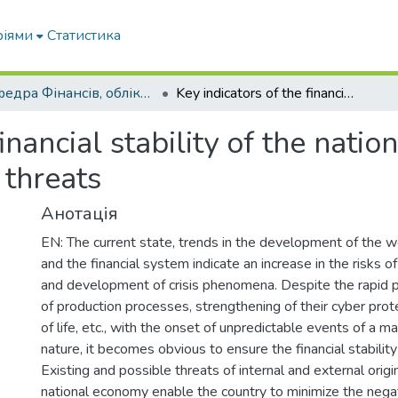
ріями
Статистика
Кафедра Фінансів, обліку і оподаткування
Key indicators of the financial stability of the national economy in the conditions of external threats
financial stability of the nati
 threats
Анотація
EN: The current state, trends in the development of the 
and the financial system indicate an increase in the risks 
and development of crisis phenomena. Despite the rapid pa
of production processes, strengthening of their cyber protec
of life, etc., with the onset of unpredictable events of a 
nature, it becomes obvious to ensure the financial stabilit
Existing and possible threats of internal and external orig
national economy enable the country to minimize the nega