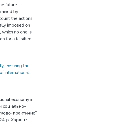
e future.
ermined by
ccount the actions
ially imposed on
, which no one is
n for a falsified
ity
,
ensuring the
of international
national economy in
ом соціально-
ауково-практичної
4 р. Харків :