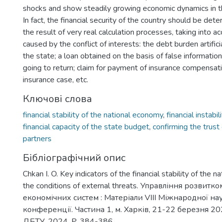
shocks and show steadily growing economic dynamics in th
In fact, the financial security of the country should be det
the result of very real calculation processes, taking into a
caused by the conflict of interests: the debt burden artific
the state; a loan obtained on the basis of false information
going to return; claim for payment of insurance compensatio
insurance case, etc.
Ключові слова
financial stability of the national economy
,
financial instabil
financial capacity of the state budget
,
confirming the trust 
partners
Бібліографічний опис
Chkan І. O. Key indicators of the financial stability of the 
the conditions of external threats. Управління розвитк
економічних систем : Матеріали VІІI Міжнародної н
конференції. Частина 1, м. Харків, 21-22 березня 202
ДБТУ, 2024. P. 384-386.