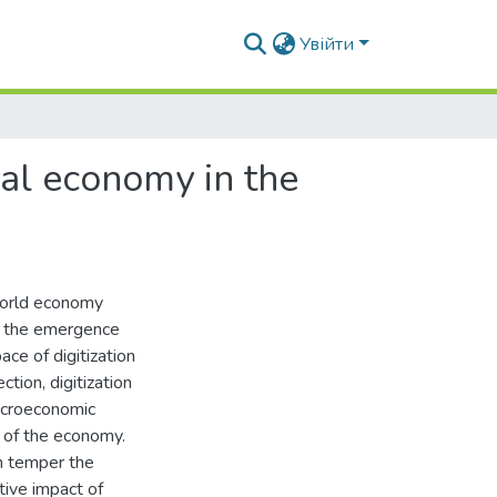
Увійти
onal economy in the
world economy
of the emergence
ce of digitization
tion, digitization
macroeconomic
y of the economy.
in temper the
tive impact of