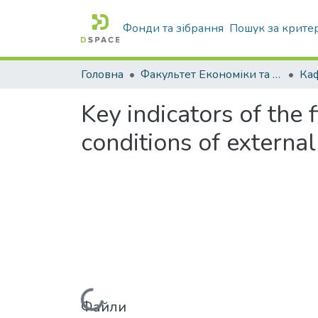
Фонди та зібрання
Пошук за крите
Головна
Факультет Економіки та бізнесу
Key indicators of the 
conditions of external
Файли