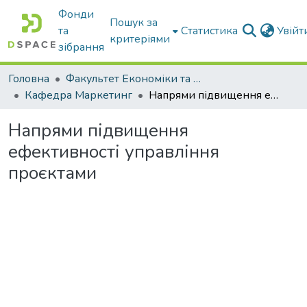
Фонди
Пошук за
та
Статистика
Увій
критеріями
зібрання
Головна
Факультет Економіки та бізнесу
Кафедра Маркетинг
Напрями підвищення ефективності управління проєктами
Напрями підвищення
ефективності управління
проєктами
Вантажиться...