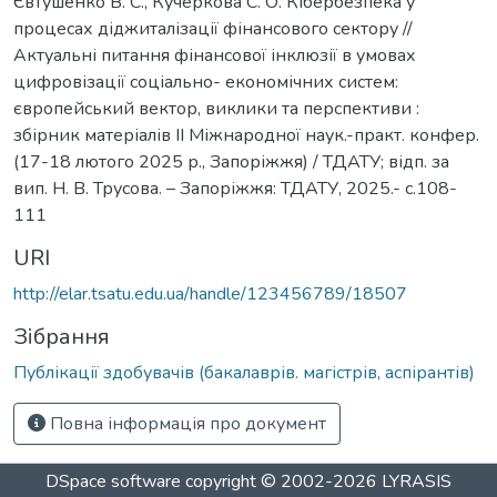
Євтушенко В. С., Кучеркова С. О. Кібербезпека у
процесах діджиталізації фінансового сектору //
Актуальні питання фінансової інклюзії в умовах
цифровізації соціально- економічних систем:
європейський вектор, виклики та перспективи :
збірник матеріалів ІІ Міжнародної наук.-практ. конфер.
(17-18 лютого 2025 р., Запоріжжя) / ТДАТУ; відп. за
вип. Н. В. Трусова. – Запоріжжя: ТДАТУ, 2025.- с.108-
111
URI
http://elar.tsatu.edu.ua/handle/123456789/18507
Зібрання
Публікації здобувачів (бакалаврів. магістрів, аспірантів)
Повна інформація про документ
DSpace software
copyright © 2002-2026
LYRASIS