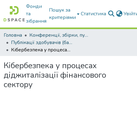
Фонди
Пошук за
та
Статистика
Увій
критеріями
зібрання
Головна
Конференції, збірки, публікації молодих вчених і здобувачів : магістрів, бакалаврів, аспірантів.
Публікації здобувачів (бакалаврів. магістрів, аспірантів)
Кібербезпека у процесах діджиталізації фінансового сектору
Кібербезпека у процесах
діджиталізації фінансового
сектору