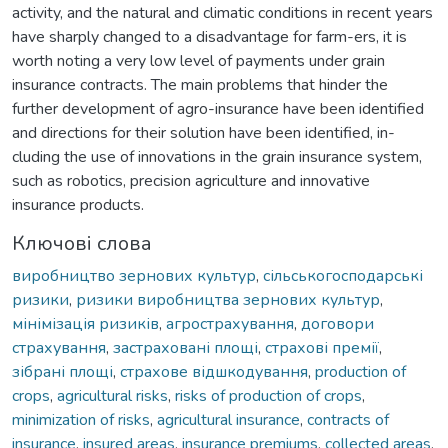
activity, and the natural and climatic conditions in recent years
have sharply changed to a disadvantage for farm-ers, it is
worth noting a very low level of payments under grain
insurance contracts. The main problems that hinder the
further development of agro-insurance have been identified
and directions for their solution have been identified, in-
cluding the use of innovations in the grain insurance system,
such as robotics, precision agriculture and innovative
insurance products.
Ключові слова
виробництво зернових культур
,
сільськогосподарські
ризики
,
ризики виробництва зернових культур
,
мінімізація ризиків
,
агрострахування
,
договори
страхування
,
застраховані площі
,
страхові премії
,
зібрані площі
,
страхове відшкодування
,
production of
crops
,
agricultural risks
,
risks of production of crops
,
minimization of risks
,
agricultural insurance
,
contracts of
insurance
,
insured areas
,
insurance premiums
,
collected areas
,