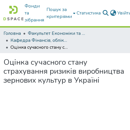
Фонди
Пошук за
та
Статистика
Увій
критеріями
зібрання
Головна
Факультет Економіки та бізнесу
Кафедра Фінансів, обліку і оподаткування
Оцінка сучасного стану страхування ризиків виробництва зернових культур в Україні
Оцінка сучасного стану
страхування ризиків виробництва
зернових культур в Україні