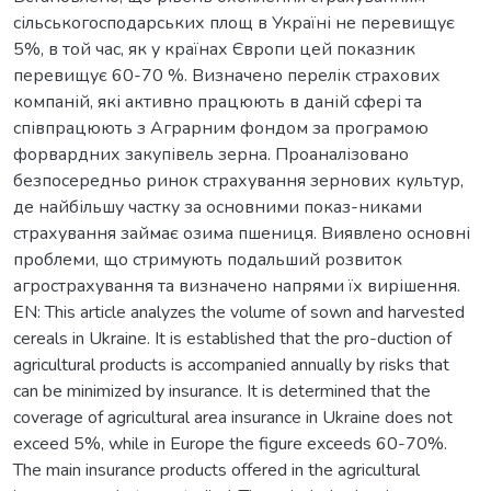
сільськогосподарських площ в Україні не перевищує
5%, в той час, як у країнах Європи цей показник
перевищує 60-70 %. Визначено перелік страхових
компаній, які активно працюють в даній сфері та
співпрацюють з Аграрним фондом за програмою
форвардних закупівель зерна. Проаналізовано
безпосередньо ринок страхування зернових культур,
де найбільшу частку за основними показ-никами
страхування займає озима пшениця. Виявлено основні
проблеми, що стримують подальший розвиток
агрострахування та визначено напрями їх вирішення.
EN: This article analyzes the volume of sown and harvested
cereals in Ukraine. It is established that the pro-duction of
agricultural products is accompanied annually by risks that
can be minimized by insurance. It is determined that the
coverage of agricultural area insurance in Ukraine does not
exceed 5%, while in Europe the figure exceeds 60-70%.
The main insurance products offered in the agricultural