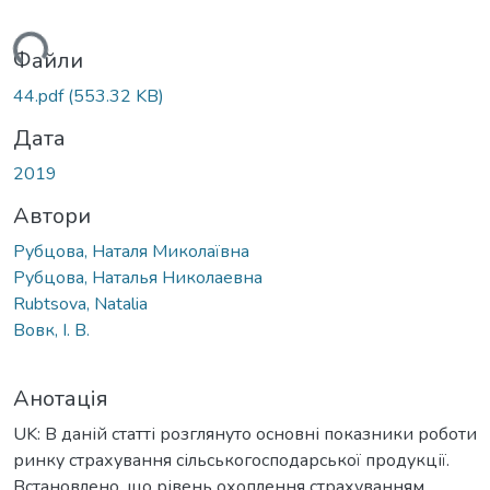
ься...
Файли
44.pdf
(553.32 KB)
Дата
2019
Автори
Рубцова, Наталя Миколаївна
Рубцова, Наталья Николаевна
Rubtsova, Natalia
Вовк, І. В.
Анотація
UK: В даній статті розглянуто основні показники роботи
ринку страхування сільськогосподарської продукції.
Встановлено, що рівень охоплення страхуванням