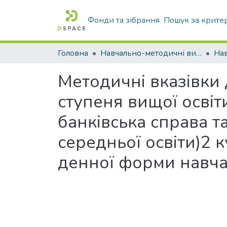
Фонди та зібрання
Пошук за крите
Головна
Навчально-методичні видання
Методичні вказівки
ступеня вищої освіт
банківська справа т
середньої освіти)2 
денної форми навчан