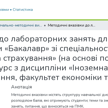
ріями
Статистика
Навчально-методичні видання
Методичні вказівки до лабораторних занять для здобувачів ступеня вищої освіти «Бакалавр» зі спеціальності 072 «Фінанси, банківська справа та страхування» (на основі повної загальної середньої освіти)2 курс з дисципліни «Іноземна мова (англійська)» денної форми навчання, факультет економіки та бізнесу
 до лабораторних занять дл
и «Бакалавр» зі спеціальнос
а страхування» (на основі п
курс з дисципліни «Іноземна
ня, факультет економіки т
Анотація
Методичні вказівки містять структуру навчальної ди
розподілом балів, які отримують студенти; теми та з
занять, питання, що виносяться на ПМК.