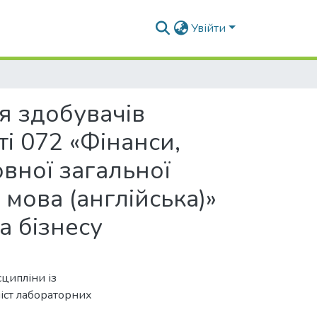
Увійти
я здобувачів
ті 072 «Фінанси,
овної загальної
 мова (англійська)»
а бізнесу
сципліни із
міст лабораторних