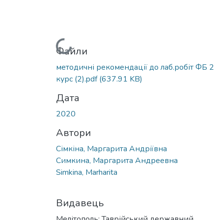
Вантажиться...
Файли
методичні рекомендації до лаб.робіт ФБ 2
курс (2).pdf
(637.91 KB)
Дата
2020
Автори
Сімкіна, Маргарита Андріївна
Симкина, Маргарита Андреевна
Simkina, Marharita
Видавець
Мелітополь: Таврійський державний