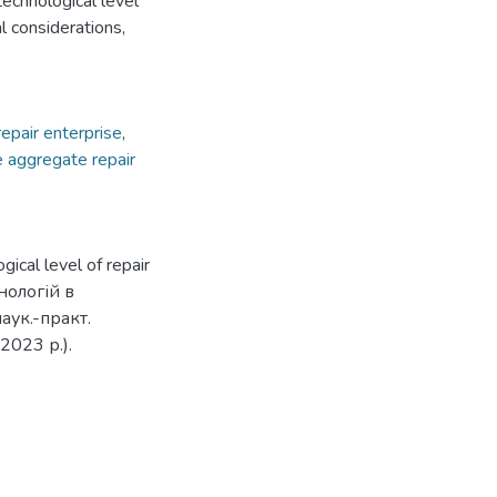
echnological level
al considerations,
 repair enterprise
,
e aggregate repair
ical level of repair
нологій в
аук.-практ.
2023 р.).