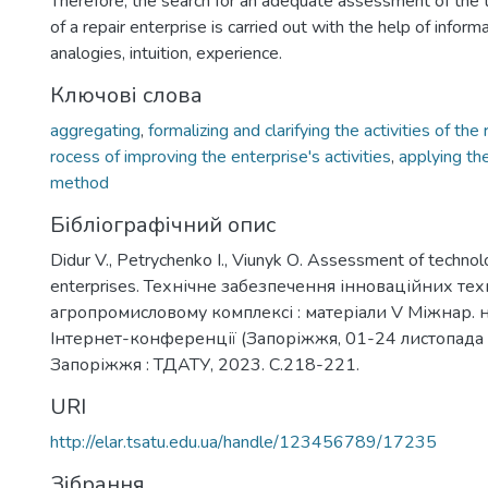
Therefore, the search for an adequate assessment of the t
of a repair enterprise is carried out with the help of inform
analogies, intuition, experience.
Ключові слова
aggregating
,
formalizing and clarifying the activities of the
rocess of improving the enterprise's activities
,
applying th
method
Бібліографічний опис
Didur V., Petrychenko I., Viunyk О. Assessment of technolog
enterprises. Технічне забезпечення інноваційних тех
агропромисловому комплексі : матеріали V Міжнар. н
Інтернет-конференції (Запоріжжя, 01-24 листопада 
Запоріжжя : ТДАТУ, 2023. С.218-221.
URI
http://elar.tsatu.edu.ua/handle/123456789/17235
Зібрання