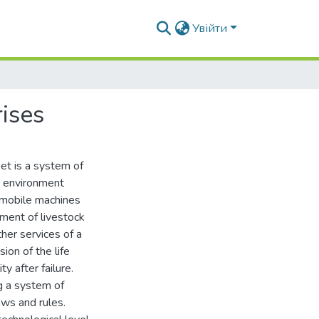
Увійти
rises
eet is a system of
c environment
f mobile machines
pment of livestock
ther services of a
ion of the life
y after failure.
ng a system of
aws and rules.