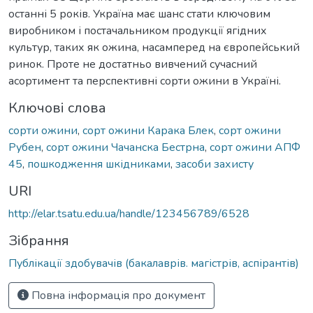
останні 5 років. Україна має шанс стати ключовим
виробником і постачальником продукції ягідних
культур, таких як ожина, насамперед на європейський
ринок. Проте не достатньо вивчений сучасний
асортимент та перспективні сорти ожини в Україні.
Ключові слова
сорти ожини
,
сорт ожини Карака Блек
,
сорт ожини
Рубен
,
сорт ожини Чачанска Бестрна
,
сорт ожини АПФ
45
,
пошкодження шкідниками
,
засоби захисту
URI
http://elar.tsatu.edu.ua/handle/123456789/6528
Зібрання
Публікації здобувачів (бакалаврів. магістрів, аспірантів)
Повна інформація про документ