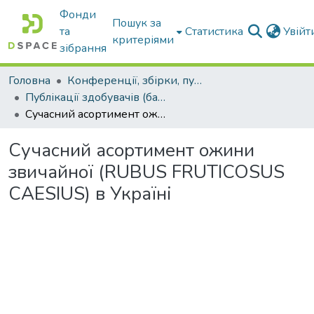
Фонди
Пошук за
та
Статистика
Увій
критеріями
зібрання
Головна
Конференції, збірки, публікації молодих вчених і здобувачів : магістрів, бакалаврів, аспірантів.
Публікації здобувачів (бакалаврів. магістрів, аспірантів)
Сучасний асортимент ожини звичайної (RUBUS FRUTICOSUS CAESIUS) в Україні
Сучасний асортимент ожини
звичайної (RUBUS FRUTICOSUS
CAESIUS) в Україні