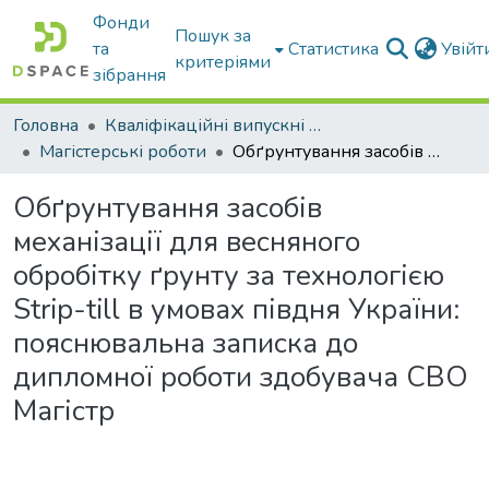
Фонди
Пошук за
та
Статистика
Увій
критеріями
зібрання
Головна
Кваліфікаційні випускні роботи бакалаврів і магістрів
Магістерські роботи
Обґрунтування засобів механізації для весняного обробітку ґрунту за технологією Strip-till в умовах півдня України: пояснювальна записка до дипломної роботи здобувача СВО Магістр
Обґрунтування засобів
механізації для весняного
обробітку ґрунту за технологією
Strip-till в умовах півдня України:
пояснювальна записка до
дипломної роботи здобувача СВО
Магістр