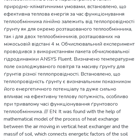
природно-кліматичними умовами, встановлено, що
ефективна теплова енергія за час функціонування
теплообмінника лінійно залежить від теплопровідності
ґрунту як для окремо розташованого теплообмінника,
так і для двох теплообмінників, розташованих на
міжосьовій відстані 4 м. Обчислювальний експеримент
проводився з використанням пакета обчислювальної
гідродинаміки ANSYS Fluent. Визначено температурне
поле охолоджуваного повітря та масиву ґрунту для
ґрунтів різної теплопровідності. Встановлено, що
теплопровідність ґрунту є визначальним показником
його енергетичного потенціалу та дуже сильно
впливає на ефективну теплову потужність, особливо
при тривалому часі функціонування ґрунтового
теплообмінника. /// EN: It was found with the help of
mathematical model of the process of heat exchange
between the air moving in vertical heat exchanger and the
massif of soil, which connects energetic factors of the soil