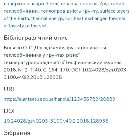
поверхневі шари Землі
,
теплова енергія
,
ґрунтовий
теплообмінник
,
теплопровідність ґрунту
,
surface layers
of the Earth
,
thermal energy
,
soil heat exchanger
,
thermal
diffusivity of the soil
Бібліографічний опис
Ковязін О. С. Дослідження функціонування
теплообмінника у ґрунтах різної
температуропровідності // Геофизический журнал.
2018. № 2, Т. 40. С. 164-170. DOI: 10.24028/gzh.0203-
3100.v40i2.2018.128938
URI
https://elar.tsatu.edu.ua/handle/123456789/20889
DOI
10.24028/gzh.0203-3100.v40i2.2018.128938
Зібрання