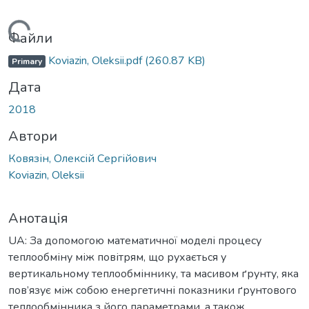
Вантажиться...
Файли
Koviazin, Oleksii.pdf
(260.87 KB)
Primary
Дата
2018
Автори
Ковязін, Олексій Сергійович
Koviazin, Oleksii
Анотація
UA: За допомогою математичної моделі процесу
теплообміну між повітрям, що рухається у
вертикальному теплообміннику, та масивом ґрунту, яка
пов’язує між собою енергетичні показники ґрунтового
теплообмінника з його параметрами, а також