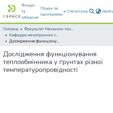
Фонди
Пошук за
та
Статистика
Увій
критеріями
зібрання
Головна
Факультет Механіко-технологічний
Кафедра мехатронних систем тракторів та сільскогосподарських машин
Дослідження функціонування теплообмінника у ґрунтах різної температуропровідності
Дослідження функціонування
теплообмінника у ґрунтах різної
температуропровідності