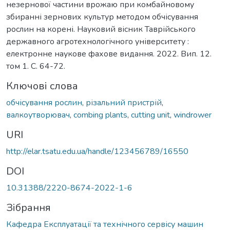
незернової частини врожаю при комбайновому
збиранні зернових культур методом обчісування
рослин на корені. Науковий вісник Таврійського
державного агротехнологічного університету :
електронне наукове фахове видання. 2022. Вип. 12.
том 1. C. 64-72.
Ключові слова
обчісування рослин
,
різальний пристрій
,
валкоутворювач
,
combing plants
,
cutting unit
,
windrower
URI
http://elar.tsatu.edu.ua/handle/123456789/16550
DOI
10.31388/2220-8674-2022-1-6
Зібрання
Кафедра Експлуатації та технічного сервісу машин