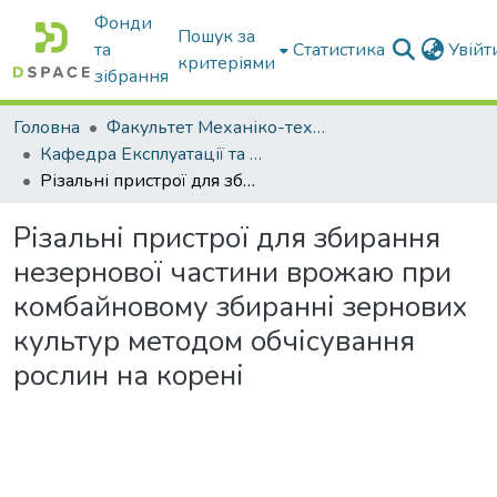
Фонди
Пошук за
та
Статистика
Увій
критеріями
зібрання
Головна
Факультет Механіко-технологічний
Кафедра Експлуатації та технічного сервісу машин
Різальні пристрої для збирання незернової частини врожаю при комбайновому збиранні зернових культур методом обчісування рослин на корені
Різальні пристрої для збирання
незернової частини врожаю при
комбайновому збиранні зернових
культур методом обчісування
рослин на корені