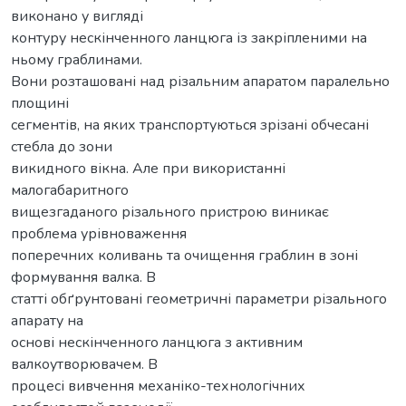
виконано у вигляді
контуру нескінченного ланцюга із закріпленими на
ньому граблинами.
Вони розташовані над різальним апаратом паралельно
площині
сегментів, на яких транспортуються зрізані обчесані
стебла до зони
викидного вікна. Але при використанні
малогабаритного
вищезгаданого різального пристрою виникає
проблема урівноваження
поперечних коливань та очищення граблин в зоні
формування валка. В
статті обґрунтовані геометричні параметри різального
апарату на
основі нескінченного ланцюга з активним
валкоутворювачем. В
процесі вивчення механіко-технологічних