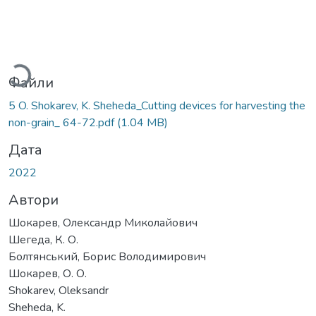
Вантажиться...
Файли
5 O. Shokarev, K. Sheheda_Cutting devices for harvesting the
non-grain_ 64-72.pdf
(1.04 MB)
Дата
2022
Автори
Шокарев, Олександр Миколайович
Шегеда, К. О.
Болтянський, Борис Володимирович
Шокарев, О. О.
Shokarev, Oleksandr
Sheheda, K.