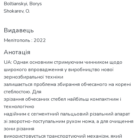
Boltianskyi, Borys
Shokarev, O.
Видавець
Мелітополь : 2022
Анотація
UA: Однак основним стримуючим чинником щодо
широкого впровадження у виробництво нової
зернозбиральної техніки
залишається проблема збирання обчесаного на корені
стеблостою. Для
зрізання обчесаних стебел найбільш компактним і
технологічно
надійним є сегментний пальцьовий різальний апарат
зі зворотно-поступальним рухом ножа, а для очищення
зони різання
використовується транспортуючий механізм, який