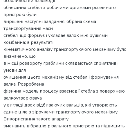
особливостей взаємодії
обчесаних стебел з робочими органами різального
пристрою були
вирішені наступні завдання: обрана схема
транспортування маси
стебел, що формує і укладає валок між рушіями
комбайна; в результаті
кінематичного аналізу транспортуючого механізму було
визначено, що
в місці розвороту граблини складаються сприятливі
умови для
очищення цього механізму від стебел і формування
валка. Розроблена
фізична модель процесу взаємодії стебла з поверхнею
валкоутворювача
у вигляді двох відбиваючих вальців, які утворюють
єдине ціле з зірочками транспортуючого механізму.
Використання такого апарату
зменшить вібрацію різального пристрою та підвищить