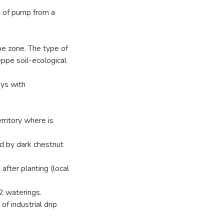
e of pump from a
pe zone. The type of
teppe soil-ecological
ys with
rritory where is
ed by dark chestnut
fter planting (local
12 waterings.
f industrial drip