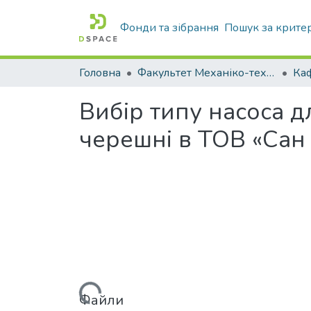
Фонди та зібрання
Пошук за крите
Головна
Факультет Механіко-технологічний
Вибір типу насоса 
черешні в ТОВ «Сан
Вантажиться...
Файли