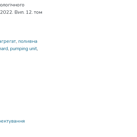
ологічного
2022. Вип. 12. том
агрегат
,
поливна
hard
,
pumping unit
,
оектування