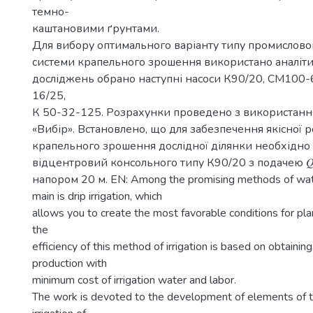
темно-
каштановими ґрунтами.
Для вибору оптимального варіанту типу промислово
системи крапельного зрошення використано аналіт
досліджень обрано наступні насоси К90/20, СМ100-
16/25,
К 50-32-125. Розрахунки проведено з використан
«Вибір». Встановлено, що для забезпечення якісної 
крапельного зрошення дослідної ділянки необхідно
відцентровий консольного типу К90/20 з подачею 𝑄
напором 20 м. EN: Among the promising methods of wate
main is drip irrigation, which
allows you to create the most favorable conditions for pl
the
efficiency of this method of irrigation is based on obtain
production with
minimum cost of irrigation water and labor.
The work is devoted to the development of elements of 