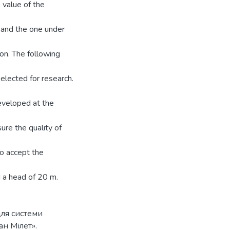
 value of the
 and the one under
on. The following
ected for research.
eveloped at the
ure the quality of
to accept the
 a head of 20 m.
для системи
н Мілет».