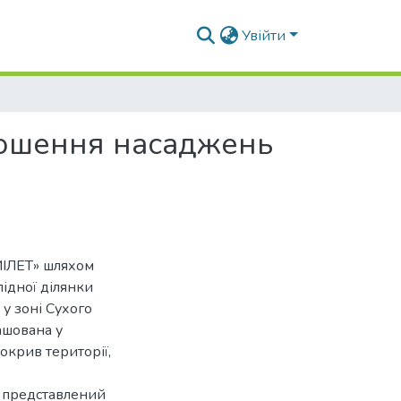
Увійти
рошення насаджень
МІЛЕТ» шляхом
ідної ділянки
 у зоні Сухого
ашована у
окрив території,
, представлений