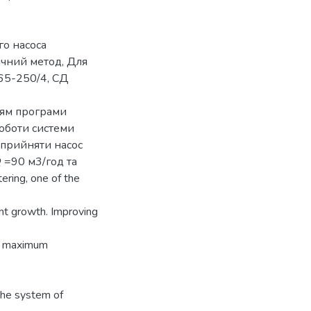
го насоса
ичний метод, Для
65-250/4, СД
ням програми
роботи системи
 прийняти насос
 =90 м3/год та
ring, one of the
ant growth. Improving
ing maximum
the system of