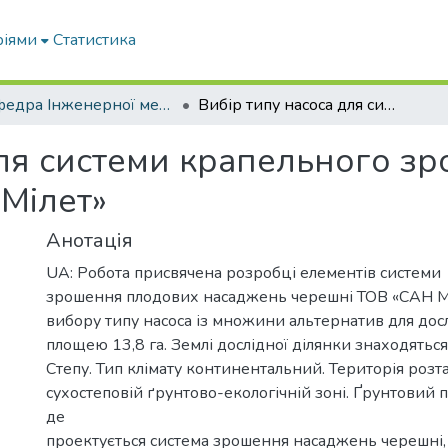
ріями
Статистика
Кафедра Інженерної механіки та комп'ютерного проектування
Вибір типу насоса для системи крапельного зрошення насаджень черешні в ТОВ «Сан Мілет»
для системи крапельного з
 Мілет»
Анотація
UA: Робота присвячена розробці елементів системи
зрошення плодових насаджень черешні ТОВ «САН 
вибору типу насоса із множини альтернатив для досл
площею 13,8 га. Землі дослідної ділянки знаходяться
Степу. Тип клімату континентальний. Територія розт
сухостеповій ґрунтово-екологічній зоні. Ґрунтовий п
де
проектується система зрошення насаджень черешні