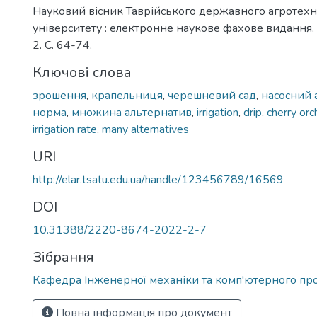
Науковий вісник Таврійського державного агротехн
університету : електронне наукове фахове видання. 
2. C. 64-74.
Ключові слова
зрошення
,
крапельниця
,
черешневий сад
,
насосний 
норма
,
множина альтернатив
,
irrigation
,
drip
,
cherry orc
irrigation rate
,
many alternatives
URI
http://elar.tsatu.edu.ua/handle/123456789/16569
DOI
10.31388/2220-8674-2022-2-7
Зібрання
Кафедра Інженерної механіки та комп'ютерного пр
Повна інформація про документ