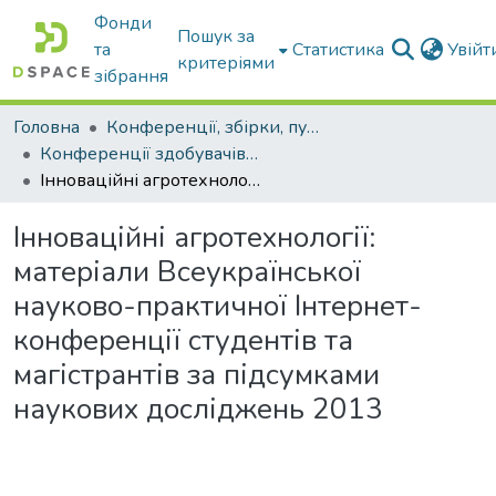
Фонди
Пошук за
та
Статистика
Увій
критеріями
зібрання
Головна
Конференції, збірки, публікації молодих вчених і здобувачів : магістрів, бакалаврів, аспірантів.
Конференції здобувачів та молодих вчених
Інноваційні агротехнології: матеріали Всеукраїнської науково-практичної Інтернет-конференції студентів та магістрантів за підсумками наукових досліджень 2013
Інноваційні агротехнології:
матеріали Всеукраїнської
науково-практичної Інтернет-
конференції студентів та
магістрантів за підсумками
наукових досліджень 2013