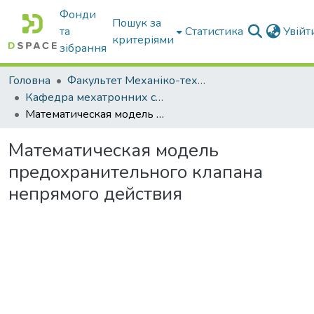
Фонди
Пошук за
та
Статистика
Увій
критеріями
зібрання
Головна
Факультет Механіко-технологічний
Кафедра мехатронних систем тракторів та сільскогосподарських машин
Математическая модель предохранительного клапана непрямого действия
Математическая модель
предохранительного клапана
непрямого действия