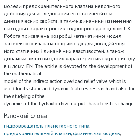
модели предохранительного клапана непрямого
действия для исследования его статических и
динамических свойств, а также динамики изменения
выходных характеристик гидропривода в целом. UK:
Робота присвячена розробці математичної моделі
запобіжного клапана непрямої дії для дослідження
його статичних і динамічних властивостей, а також
динаміки зміни вихідних характеристик гідроприводу
в цілому. EN: The article is devoted to the development of
the mathematical
model of the indirect action overload relief valve which is
used for its static and dynamic features research and also for
the studying of the
dynamics of the hydraulic drive output characteristics change.
Ключові слова
гидровращатель планетарного типа
,
предохранительный клапан
,
физическая модель
,