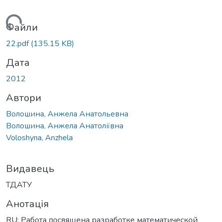
житься...
Файли
22.pdf
(135.15 KB)
Дата
2012
Автори
Волошина, Анжела Анатольевна
Волошина, Анжела Анатоліївна
Voloshyna, Anzhela
Видавець
ТДАТУ
Анотація
RU: Работа посвящена разработке математической