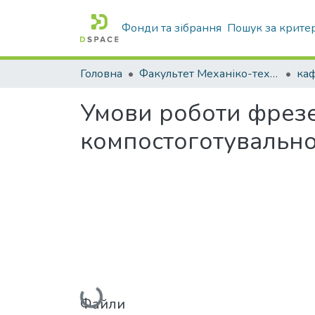
Фонди та зібрання
Пошук за крите
Головна
Факультет Механіко-технологічний
Умови роботи фрезе
компостоготувально
Вантажиться...
Файли