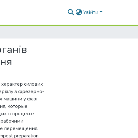
Увійти
ганів
ння
 характер силових
еріалу з фрезерно-
ї машини у фазі
ия, которые
их в процессе
 рабочими
зе перемещения.
ompost preparation