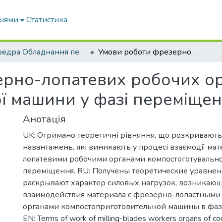
ріями
Статистика
кафедра Обладнання переробних і харчових виробництв ім. професора Ф.Ю. Ялпачика
Умови роботи фрезерно-лопатевих робочих органів компостоготувальної машини у фазі переміщення
рно-лопатевих робочих ор
ї машини у фазі переміще
Анотація
UK: Отримано теоретичні рівняння, що розкривають
навантажень, які виникають у процесі взаємодії мат
лопатевими робочими органами компостоготувально
переміщення. RU: Получены теоретические уравнен
раскрывают характер силовых нагрузок, возникающ
взаимодействия материала с фрезерно-лопастными
органами компостоприготовительной машины в фа
EN: Terms of work of milling-blades workers organs of c