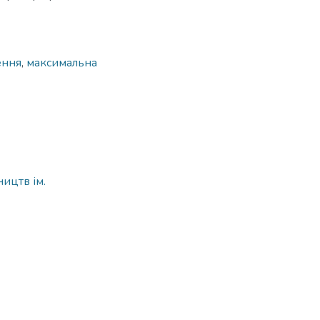
ення
,
максимальна
ицтв ім.