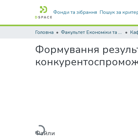
Фонди та зібрання
Пошук за крите
Головна
Факультет Економіки та бізнесу
Формування результ
конкурентоспромож
Вантажиться...
Файли