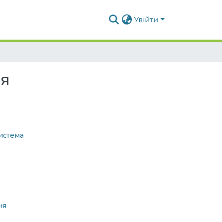
Увійти
ня
истема
ня