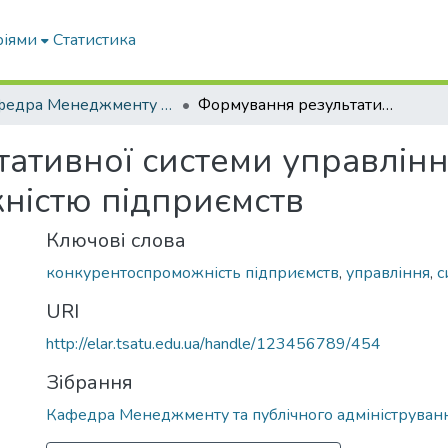
ріями
Статистика
Кафедра Менеджменту та публічного адміністрування
Формування результативної системи управління конкурентоспроможністю підприємств
ативної системи управлін
ністю підприємств
Ключові слова
конкурентоспроможність підприємств
,
управління
,
с
URI
http://elar.tsatu.edu.ua/handle/123456789/454
Зібрання
Кафедра Менеджменту та публічного адмініструван