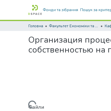
Фонди та зібрання
Пошук за крите
Головна
Факультет Економіки та бізнесу
Организация проце
собственностью на
Файли