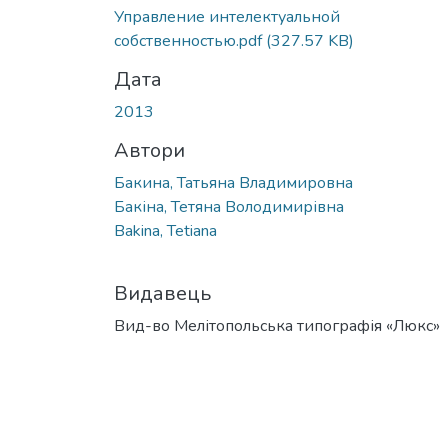
Вантажиться...
Управление интелектуальной
собственностью.pdf
(327.57 KB)
Дата
2013
Автори
Бакина, Татьяна Владимировна
Бакіна, Тетяна Володимирівна
Bakina, Tetiana
Видавець
Вид-во Мелітопольська типографія «Люкс»