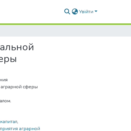
Увійти
уальной
феры
ения
х аграрной сферы
алом.
капитал
,
приятия аграрной