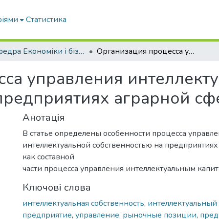
ріями
Статистика
Кафедра Економіки і бізнесу
Организация процесса управления интеллектуальной собственностью на предприятиях аграрной сферы
сса управления интеллект
 предприятиях аграрной с
Анотація
В статье определены особенности процесса управл
интеллектуальной собственностью на предприятия
как составной
части процесса управления интеллектуальным капит
Ключові слова
интеллектуальная собственность
,
интеллектуальный 
предприятие
,
управление
,
рыночные позиции
,
пред