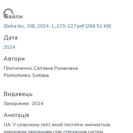
ажиться...
Файли
Zbirka tez_ EIB_2024-1_225-227.pdf
(266.51 KB)
Дата
2024
Автори
Плотніченко, Світлана Романівна
Plotnichenko, Svitlana
Видавець
Запоріжжя : 2024
Анотація
UA: У сучасному світі, який постійно змінюється,
ключовим завданням стає створення систем