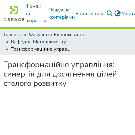
Фонди
Пошук за
та
Статистика
Увій
критеріями
зібрання
Головна
Факультет Економіки та бізнесу
Кафедра Менеджменту та публічного адміністрування
Трансформаційне управління: синергія для досягнення цілей сталого розвитку
Трансформаційне управління:
синергія для досягнення цілей
сталого розвитку