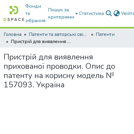
Фонди
Пошук за
та
Статистика
Увій
критеріями
зібрання
Головна
Патенти та авторські свідоцтва
Патенти
Пристрій для виявлення прихованої проводки. Опис до патенту на корисну модель № 157093. Україна
Пристрій для виявлення
прихованої проводки. Опис до
патенту на корисну модель №
157093. Україна