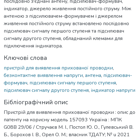
послідовно з'єднані антену, підсилювач-формувач,
індикатор, джерело живлення постійного струму. Між
антеною з підсилювачем-формувачем і джерелом
живлення постійного струму встановлено послідовно
підсилювач сигналу першого ступеня та підсилювач
сигналу другого ступеня, обладнаний клемами для
підключення індикатора.
Ключові слова
пристрій для виявлення прихованої проводки
,
безконтактне виявлення напруги
,
антена
,
підсилювач-
формувач
,
підсилювач сигналу першого ступеня
,
підсилювач сигналу другого ступеня
,
індикатор напруги
Бібліографічний опис
Пристрій для виявлення прихованої проводки : опис до
патенту на корисну модель 157093 Україна : МПК
G08B 29/06 / Стручаєв М. І., Постол Ю. О., Гулевський В.
Б., Борохов І. В., Орел О. М.; власник ТДАТУ; № u 2021