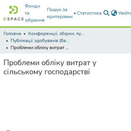
Фонди
Пошук за
та
Статистика
Увій
критеріями
зібрання
Головна
Конференції, збірки, публікації молодих вчених і здобувачів : магістрів, бакалаврів, аспірантів.
Публікації здобувачів (бакалаврів. магістрів, аспірантів)
Проблеми обліку витрат у сільському господарстві
Проблеми обліку витрат у
сільському господарстві