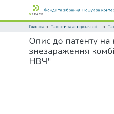
Фонди та зібрання
Пошук за крите
Головна
Патенти та авторські свідоцтва
Па
Опис до патенту на
знезараження комбі
НВЧ"
Вантажиться...