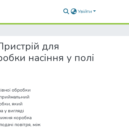
Увійти
Пристрій для
обки насіння у полі
івної обробки
а приймальний
обки, який
а у вигляді
 нижня коробка
подачі повітря, між