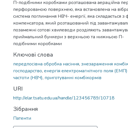
П-подібними коробками розташована аераційна пер
перфорованою поверхнею, яка встановлена на вібра
система поглинання НВЧ- енергії, яка складається 
компенсатора, який розташований під завантажувал
позамежні сотові хвилеводи розділяють завантажув
приймальний бункери з верхньою та нижньою П-
подібними коробками
Ключові слова
передпосівна обробка насіння
,
знезараження комбі
господарство
,
енергія електромагнітного поля (ЕМП)
частоти (НВЧ)
,
приготуванні комбікормів
URI
http://elar.tsatu.edu.ua/handle/123456789/10718
Зібрання
Патенти