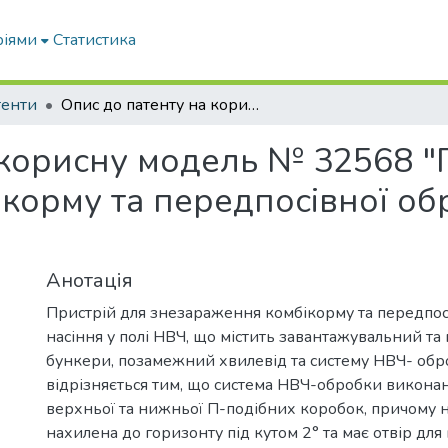
ріями
Статистика
тенти
Опис до патенту на корисну модель № 32568 "Пристрій для знезараження комбікорму та передпосівної обробки насіння у полі НВЧ"
 корисну модель № 32568 "
корму та передпосівної обр
Анотація
Пристрій для знезараження комбікорму та передпос
насіння у полі НВЧ, що містить завантажувальний т
бункери, позамежний хвилевід та систему НВЧ- обр
відрізняється тим, що система НВЧ-обробки виконан
верхньої та нижньої П-подібних коробок, причому
нахилена до горизонту під кутом 2° та має отвір для 