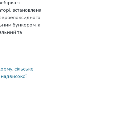
ебірка з
торі, встановлена
з фероепоксидного
ьним бункером, а
альний та
корму
,
сільське
 надвисокої