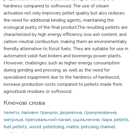
hardness compared to softwood. The use of steam
activation not only improves pellet quality but also reduces
the need for additional binding agents, maintaining the
ecological purity of the final product.The resulting pellets are
characterized by high energy efficiency, low ash content, and
carbon-neutral combustion, making them an environmentally
friendly alternative to fossil fuels. They are suitable for use in
automated solid-fuel boilers and bioenergy power plants.
However, challenges such as higher energy consumption
during grinding and pressing, as well as the need for
specialized equipment due to the hardness of hardwood,
increase production costs compared to pellets made from
agricultural residues or softwood.
Ключові слова
пелети
,
паливні гранули
,
деревина
,
гранулювання
,
матриця
,
пресувальний канал
,
ущільнення
,
пара
,
pellets
,
fuel pellets
,
wood
,
pelletizing
,
matrix
,
pressing channel
,