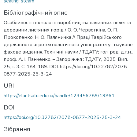
sealing
,
steam
Бібліографічний опис
Особливості технології виробництва паливних пелет із
деревини листяних порід / О. О. Червоткіна, О. П.
Прокопенко, Н. О. Паляничка // Праці Таврійського
державного агротехнологічного університету : наукове
фахове видання. Технічні науки / ТДАТУ; гол. ред. д.т.н.,
проф. А. І. Панченко. – Запоріжжя : ТДАТУ, 2025. Вип.
25, т. 3. С. 184-189. DOI: https://doi.org/10.32782/2078-
0877-2025-25-3-24
URI
https://elar.tsatu.edu.ua/handle/123456789/19861
DOI
https://doi.org/10.32782/2078-0877-2025-25-3-24
Зібрання