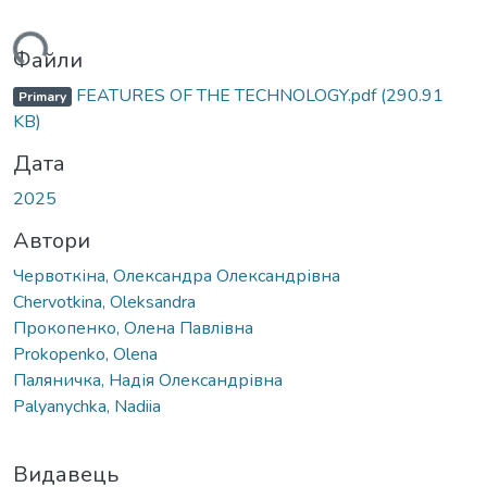
ься...
Файли
FEATURES OF THE TECHNOLOGY.pdf
(290.91
Primary
KB)
Дата
2025
Автори
Червоткіна, Олександра Олександрівна
Chervotkina, Oleksandra
Прокопенко, Олена Павлівна
Prokopenko, Olena
Паляничка, Надія Олександрівна
Palyanychka, Nadiia
Видавець