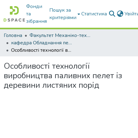
Фонди
Пошук за
та
Статистика
Увій
критеріями
зібрання
Головна
Факультет Механіко-технологічний
кафедра Обладнання переробних і харчових виробництв ім. професора Ф.Ю. Ялпачика
Особливості технології виробництва паливних пелет із деревини листяних порід
Особливості технології
виробництва паливних пелет із
деревини листяних порід