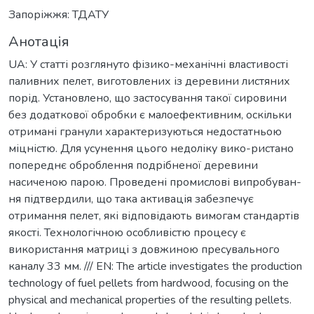
Запоріжжя: ТДАТУ
Анотація
UA: У статті розглянуто фізико-механічні властивості
паливних пелет, виготовлених із деревини листяних
порід. Установлено, що застосування такої сировини
без додаткової обробки є малоефективним, оскільки
отримані гранули характеризуються недостатньою
міцністю. Для усунення цього недоліку вико-ристано
попереднє оброблення подрібненої деревини
насиченою парою. Проведені промислові випробуван-
ня підтвердили, що така активація забезпечує
отримання пелет, які відповідають вимогам стандартів
якості. Технологічною особливістю процесу є
використання матриці з довжиною пресувального
каналу 33 мм. /// EN: The article investigates the production
technology of fuel pellets from hardwood, focusing on the
physical and mechanical properties of the resulting pellets.