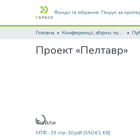
Фонди та зібрання
Пошук за крите
Головна
Конференції, збірки, публікації молодих вчених і здобувачів : магістрів, бакалаврів, аспірантів.
Проект «Пелтавр»
Вантажиться...
Файли
МТФ -39 стр-30.pdf
(550.61 KB)