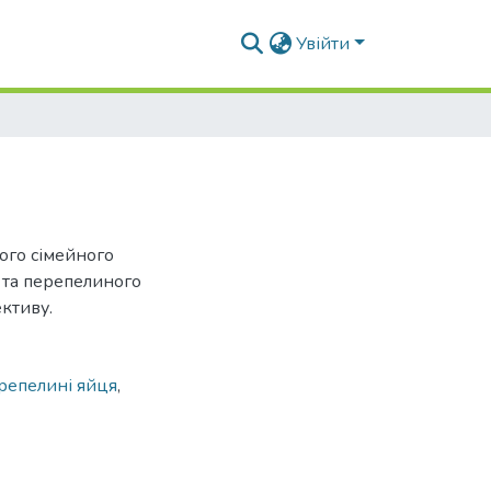
Увійти
ого сімейного
 та перепелиного
ктиву.
ерепелині яйця
,