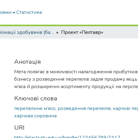
ріями
Статистика
Публікації здобувачів (бакалаврів. магістрів, аспірантів)
Проект «Пелтавр»
Анотація
Мета полягає в можливості налагодження прибутков
бізнесу з розведення перепелів задля продажу яєць
м’яса й розширенні асортименту продукції на перспе
Ключові слова
перепелине м’ясо
,
розведення перепелів
,
харчові п
харчова сировина
URI
http://elar.tsatu.edu.ua/handle/123456789/7417