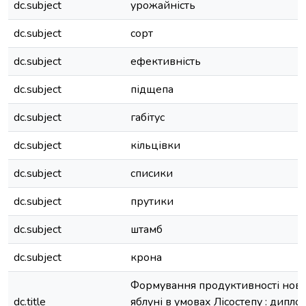
dc.subject
урожайність
dc.subject
сорт
dc.subject
ефективність
dc.subject
підщепа
dc.subject
габітус
dc.subject
кільцівки
dc.subject
списики
dc.subject
прутики
dc.subject
штамб
dc.subject
крона
Формування продуктивності нови
dc.title
яблуні в умовах Лісостепу : дипл