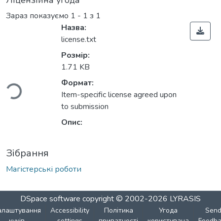
Ліцензійна угода
Зараз показуємо
1 - 1 з 1
Назва:
license.txt
ажиться...
Розмір:
1.71 KB
Формат:
Item-specific license agreed upon
to submission
Опис:
Зібрання
Магістерські роботи
DSpace software
copyright © 2002-2026
LYRASIS
алаштування
Accessibility
Політика
Угода
Sen
куків
settings
приватності
користувача
Feedba