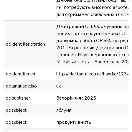
Джонаголд Ерлі Квін, Голд Раш та
які потребують високого агротех
для отримання стабільних і якісн
Дмитришин О. І. Формування про
нових сортів яблуні в умовах Лісос
дипломна робота ОР «Магістр», сп
dc.identifier.citation
201 «Агрономія». Дмитришин Ол
Ігорович. Наук. керівник к.с.г.н., с
М. Кузьмінець. – Запоріжжя, 2025.
dc.identifier.uri
http://elar.tsatu.edu.ua/handle/12
dc.language.iso
uk
dc.publisher
Запоріжжя : 2025
dc.subject
яблуня
dc.subject
продуктивність