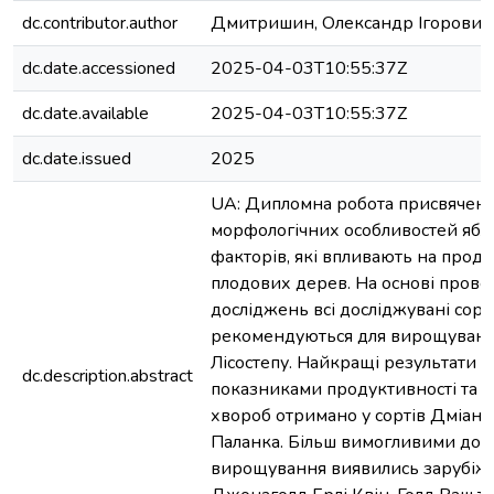
dc.contributor.author
Дмитришин, Олександр Ігорович
dc.date.accessioned
2025-04-03T10:55:37Z
dc.date.available
2025-04-03T10:55:37Z
dc.date.issued
2025
UA: Дипломна робота присвячен
морфологічних особливостей яблу
факторів, які впливають на проду
плодових дерев. На основі пров
досліджень всі досліджувані сорт
рекомендуються для вирощуванн
Лісостепу. Найкращі результати з
dc.description.abstract
показниками продуктивності та ст
хвороб отримано у сортів Дміана,
Паланка. Більш вимогливими до 
вирощування виявились зарубіжн