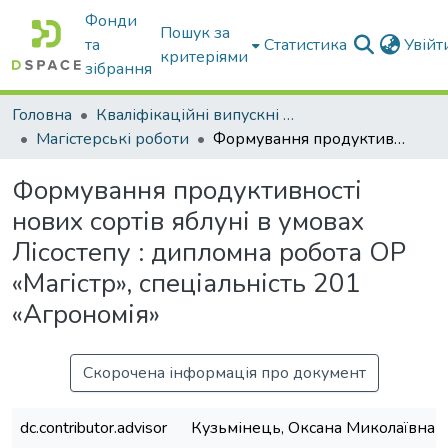
Фонди
Пошук за
та
Статистика
Увій
критеріями
зібрання
Головна
Кваліфікаційні випускні роботи бакалаврів і магістрів
Магістерські роботи
Формування продуктивності нових сортів яблуні в умовах Лісостепу : дипломна робота ОР «Магістр», спеціальність 201 «Агрономія»
Формування продуктивності
нових сортів яблуні в умовах
Лісостепу : дипломна робота ОР
«Магістр», спеціальність 201
«Агрономія»
Скорочена інформація про документ
dc.contributor.advisor
Кузьмінець, Оксана Миколаївна