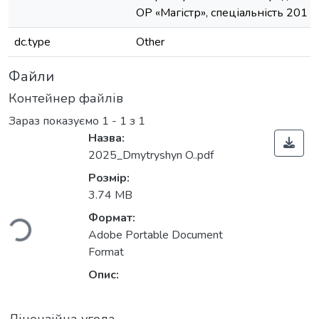
ОР «Магістр», спеціальність 201 
dc.type
Other
Файли
Контейнер файлів
Зараз показуємо
1 - 1 з 1
Назва:
2025_Dmytryshyn O..pdf
ажиться...
Розмір:
3.74 MB
Формат:
Adobe Portable Document
Format
Опис: