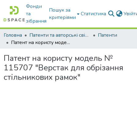
Фонди
Пошук за
та
Статистика
Увій
критеріями
зібрання
Головна
Патенти та авторські свідоцтва
Патенти
Патент на користу модель № 115707 "Верстак для обрізання стільникових рамок"
Патент на користу модель №
115707 "Верстак для обрізання
стільникових рамок"