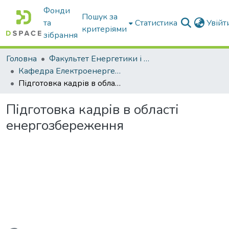
Фонди
Пошук за
та
Статистика
Увій
критеріями
зібрання
Головна
Факультет Енергетики і комп'ютерних технологій
Кафедра Електроенергетики і електротехнологій
Підготовка кадрів в області енергозбереження
Підготовка кадрів в області
енергозбереження