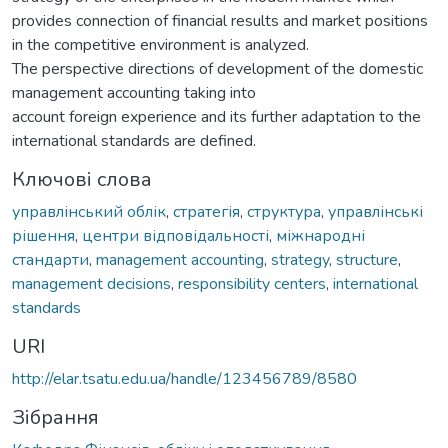
provides connection of financial results and market positions
in the competitive environment is analyzed.
The perspective directions of development of the domestic
management accounting taking into
account foreign experience and its further adaptation to the
international standards are defined.
Ключові слова
управлінський облік
,
стратегія
,
структура
,
управлінські
рішення
,
центри відповідальності
,
міжнародні
стандарти
,
management accounting
,
strategy
,
structure
,
management decisions
,
responsibility centers
,
international
standards
URI
http://elar.tsatu.edu.ua/handle/123456789/8580
Зібрання