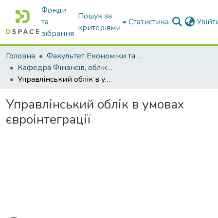
Фонди
Пошук за
та
Статистика
Увій
критеріями
зібрання
Головна
Факультет Економіки та бізнесу
Кафедра Фінансів, обліку і оподаткування
Управлінський облік в умовах євроінтеграції
Управлінський облік в умовах
євроінтеграції