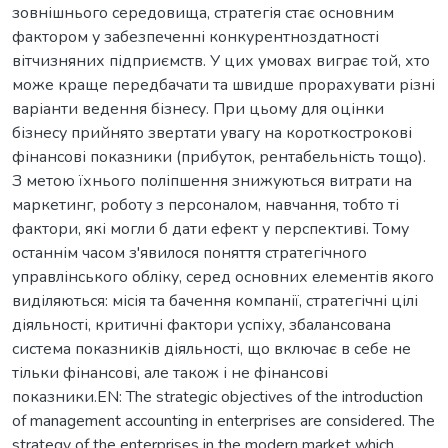
зовнішнього середовища, стратегія стає основним
фактором у забезпеченні конкурентноздатності
вітчизняних підприємств. У цих умовах виграє той, хто
може краще передбачати та швидше прорахувати різні
варіанти ведення бізнесу. При цьому для оцінки
бізнесу прийнято звертати увагу на короткострокові
фінансові показники (прибуток, рентабельність тощо).
З метою їхнього поліпшення знижуються витрати на
маркетинг, роботу з персоналом, навчання, тобто ті
фактори, які могли б дати ефект у перспективі. Тому
останнім часом з'явилося поняття стратегічного
управлінського обліку, серед основних елементів якого
виділяються: місія та бачення компанії, стратегічні цілі
діяльності, критичні фактори успіху, збалансована
система показників діяльності, що включає в себе не
тільки фінансові, але також і не фінансові
показники.EN: The strategic objectives of the introduction
of management accounting in enterprises are considered. The
strategy of the enterprises in the modern market which