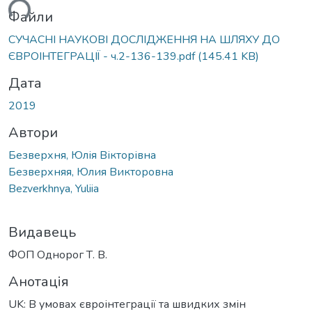
ься...
Файли
СУЧАСНІ НАУКОВІ ДОСЛІДЖЕННЯ НА ШЛЯХУ ДО
ЄВРОІНТЕГРАЦІЇ - ч.2-136-139.pdf
(145.41 KB)
Дата
2019
Автори
Безверхня, Юлія Вікторівна
Безверхняя, Юлия Викторовна
Bezverkhnya, Yuliia
Видавець
ФОП Однорог Т. В.
Анотація
UK: В умовах євроінтеграції та швидких змін