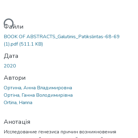
ься...
Файли
BOOK OF ABSTRACTS_Galutinis_Patikslintas-68-69
(1).pdf
(511.1 KB)
Дата
2020
Автори
Ортина, Анна Владимировна
Ортіна, Ганна Володимирівна
Ortina, Hanna
Анотація
Исследование генезиса причин возникновения