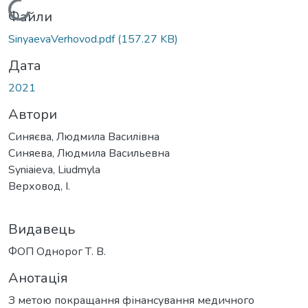
Вантажиться...
Файли
SinyaevaVerhovod.pdf
(157.27 KB)
Дата
2021
Автори
Синяєва, Людмила Василівна
Синяева, Людмила Васильевна
Syniaieva, Liudmyla
Верховод, І.
Видавець
ФОП Однорог Т. В.
Анотація
З метою покращання фінансування медичного