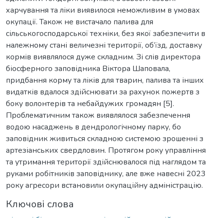
харчування та ліки виявилося неможливим в умовах
окупації. Також не вистачало палива для
сільськогосподарської техніки, без якої забезпечити в
належному стані величезні території, об’їзд, доставку
кормів виявлялося дуже складним. Зі слів директора
біосферного заповідника Віктора Шаповала,
придбання корму та ліків для тварин, палива та інших
видатків вдалося здійснювати за рахунок пожертв з
боку волонтерів та небайдужих громадян [5].
Проблематичним також виявлялося забезпечення
водою насаджень в дендрологічному парку, бо
заповідник живиться складною системою зрошенні з
артезіанських свердловин. Протягом року управління
та утримання території здійснювалося під наглядом та
руками робітників заповіднику, але вже навесні 2023
року агресори встановили окупаційну адміністрацію.
Ключові слова