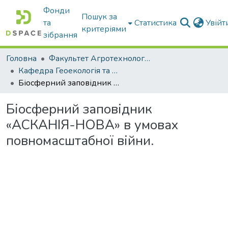
Фонди
Пошук за
та
Статистика
Увій
критеріями
зібрання
Головна
Факультет Агротехнологій та екології
Кафедра Геоекологія та землеустрій
Біосферний заповідник «АСКАНІЯ-НОВА» в умовах повномасштабної війни.
Біосферний заповідник
«АСКАНІЯ-НОВА» в умовах
повномасштабної війни.