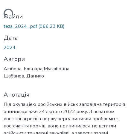
ться...
Файли
teza_2024_.pdf
(966.23 KB)
Дата
2024
Автори
Аюбова, Ельнара Мусаібовна
Шабанов, Данило
Анотація
Під окупацією російських військ заповідна територія
опинилася вже 24 лютого 2022 року. З початком
воєнної агресії в першу чергу виникли проблеми з
постачання кормів, воно припинилося, не встигли
здійснити тендерні закупівлі, а завести ззовні