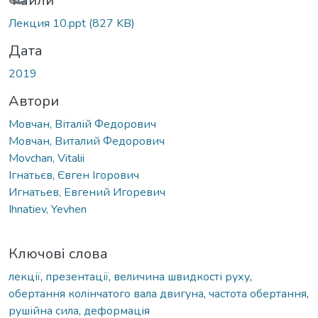
Вантажиться...
Файли
Лекция 10.ppt
(827 KB)
Дата
2019
Автори
Мовчан, Віталій Федорович
Мовчан, Виталий Федорович
Movchan, Vitalii
Ігнатьєв, Євген Ігорович
Игнатьев, Евгений Игоревич
Ihnatiev, Yevhen
Ключові слова
лекції
,
презентації
,
величина швидкості руху
,
обертання колінчатого вала двигуна
,
частота обертання
,
рушійна сила
,
деформація