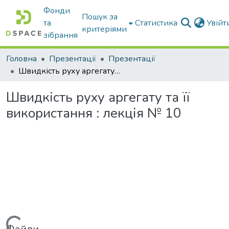
Фонди
Пошук за
та
Статистика
Увій
критеріями
зібрання
Головна
Презентації
Презентації
Швидкість руху аргегату та її використання : лекція № 10
Швидкість руху аргегату та її
використання : лекція № 10