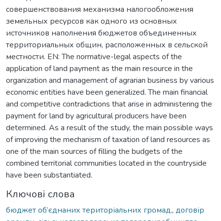
совершенствования механизма налогообложения
земельных ресурсов как одного из основных
источников наполнения бюджетов объединенных
территориальных общин, расположенных в сельской
местности. EN: The normative-legal aspects of the
application of land payment as the main resource in the
organization and management of agrarian business by various
economic entities have been generalized. The main financial
and competitive contradictions that arise in administering the
payment for land by agricultural producers have been
determined. As a result of the study, the main possible ways
of improving the mechanism of taxation of land resources as
one of the main sources of filling the budgets of the
combined territorial communities located in the countryside
have been substantiated.
Ключові слова
бюджет об’єднаних територіальних громад,
,
договір