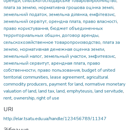
оренди
,
сільськогосподарське товаровиробництво
,
плата за землю
,
нормативна грошова оцінка землі
,
земельний податок
,
земельна ділянка
,
емфітевзис
,
земельний сервітут
,
орендна плата
,
право власності
,
право користування
,
бюджет объединенных
территориальных общин
,
договор аренды
,
сельскохозяйственное товаропроизводство
,
плата за
землю
,
нормативная денежная оценка земли
,
земельный налог
,
земельный участок
,
эмфитевзис
,
земельный сервитут
,
арендная плата
,
право
собственности
,
право пользования
,
budget of united
territorial communities
,
lease agreement
,
agricultural
commodity producers
,
payment for land
,
normative monetary
valuation of land
,
land tax
,
land
,
emphyteusis
,
land servitude
,
rent
,
ownership
,
right of use
URI
http://elar.tsatu.edu.ua/handle/123456789/11347
Зібрання