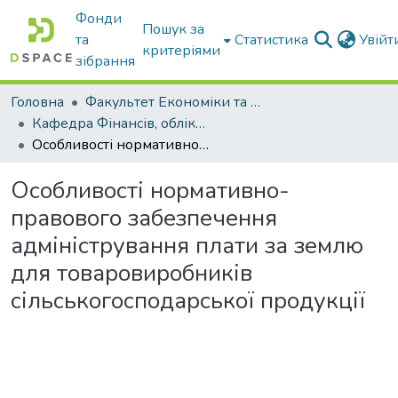
Фонди
Пошук за
та
Статистика
Увій
критеріями
зібрання
Головна
Факультет Економіки та бізнесу
Кафедра Фінансів, обліку і оподаткування
Особливості нормативно-правового забезпечення адміністрування плати за землю для товаровиробників сільськогосподарської продукції
Особливості нормативно-
правового забезпечення
адміністрування плати за землю
для товаровиробників
сільськогосподарської продукції