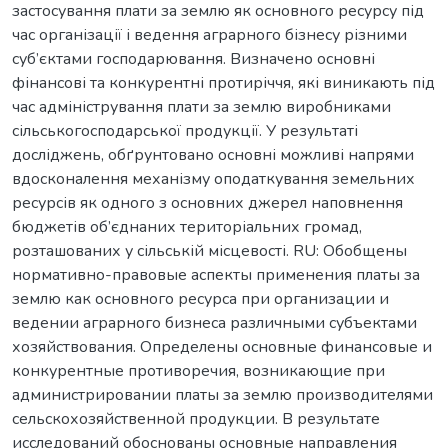
застосування плати за землю як основного ресурсу під
час організації і ведення аграрного бізнесу різними
суб’єктами господарювання. Визначено основні
фінансові та конкурентні протиріччя, які виникають під
час адміністрування плати за землю виробниками
сільськогосподарської продукції. У результаті
досліджень, обґрунтовано основні можливі напрями
вдосконалення механізму оподаткування земельних
ресурсів як одного з основних джерел наповнення
бюджетів об’єднаних територіальних громад,
розташованих у сільській місцевості. RU: Обобщены
нормативно-правовые аспекты применения платы за
землю как основного ресурса при организации и
ведении аграрного бизнеса различными субъектами
хозяйствования. Определены основные финансовые и
конкурентные противоречия, возникающие при
администрировании платы за землю производителями
сельскохозяйственной продукции. В результате
исследований обоснованы основные направления