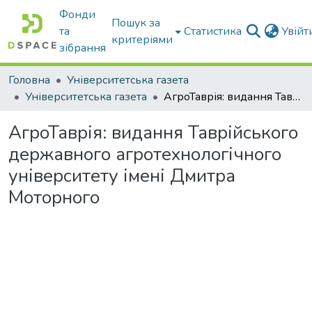
Фонди
Пошук за
та
Статистика
Увій
критеріями
зібрання
Головна
Університетська газета
Університетська газета
АгроТаврія: видання Таврійського державного агротехнологічного університету імені Дмитра Моторного
АгроТаврія: видання Таврійського
державного агротехнологічного
університету імені Дмитра
Моторного