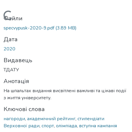
Вантажиться...
Файли
specvypusk-2020-9.pdf
(3.89 MB)
Дата
2020
Видавець
ТДАТУ
Анотація
На шпальтах видання висвітлені важливі та цікаві події
з життя університету.
Ключові слова
нагороди
,
академічний рейтинг
,
стипендіати
Верховної ради
,
спорт
,
олімпіада
,
вступна кампанія