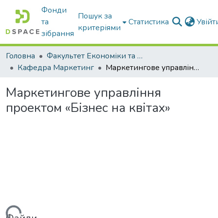
Фонди
Пошук за
та
Статистика
Увій
критеріями
зібрання
Головна
Факультет Економіки та бізнесу
Кафедра Маркетинг
Маркетингове управління проектом «Бізнес на квітах»
Маркетингове управління
проектом «Бізнес на квітах»