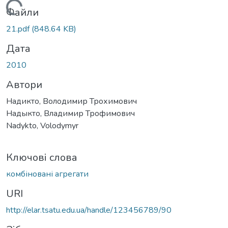
Вантажиться...
Файли
21.pdf
(848.64 KB)
Дата
2010
Автори
Надикто, Володимир Трохимович
Надыкто, Владимир Трофимович
Nadykto, Volodymyr
Ключові слова
комбіновані агрегати
URI
http://elar.tsatu.edu.ua/handle/123456789/90