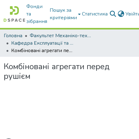
Фонди
Пошук за
та
Статистика
Увій
критеріями
зібрання
Головна
Факультет Механіко-технологічний
Кафедра Експлуатації та технічного сервісу машин
Комбіновані агрегати перед рушієм
Комбіновані агрегати перед
рушієм