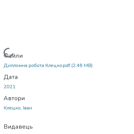
Вантажиться...
Файли
Дипломна робота Клецко.pdf
(2.48 MB)
Дата
2021
Автори
Клецко, Іван
Видавець