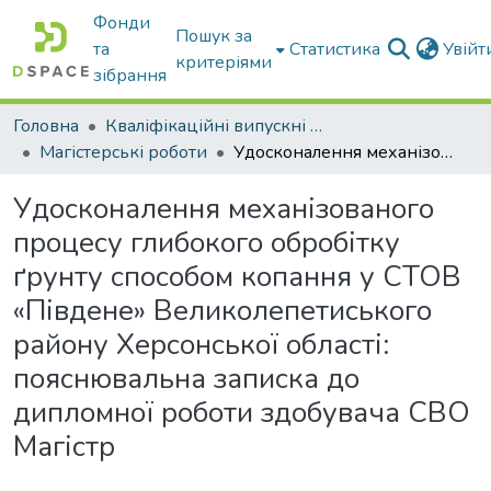
Фонди
Пошук за
та
Статистика
Увій
критеріями
зібрання
Головна
Кваліфікаційні випускні роботи бакалаврів і магістрів
Магістерські роботи
Удосконалення механізованого процесу глибокого обробітку ґрунту способом копання у СТОВ «Південе» Великолепетиського району Херсонської області: пояснювальна записка до дипломної роботи здобувача СВО Магістр
Удосконалення механізованого
процесу глибокого обробітку
ґрунту способом копання у СТОВ
«Південе» Великолепетиського
району Херсонської області:
пояснювальна записка до
дипломної роботи здобувача СВО
Магістр